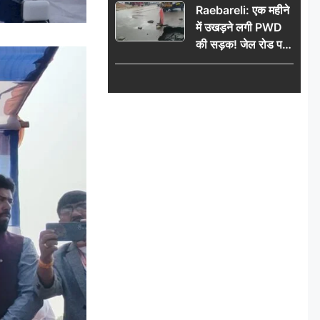
Raebareli: एक महीने
में उखड़ने लगी PWD
की सड़क! जेल रोड पर
गड्ढे ने खोली निर्माण
गुणवत्ता की पोल, जांच
की उठी मांग