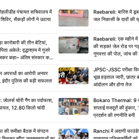
 मोहलीडीह पंचायत सचिवालय में
Raebareli: बारिश में डू
 शिविर, सैकड़ों लोगों ने उठाया
जल निकासी के दावों की ख
Raebareli: एक महीने म
कारोबारी की तीन बेटियां,
की सड़क! जेल रोड पर गड्ढ
ा अकेले: वृद्धाश्रम में गुजरे
गुणवत्ता की पोल, जांच की 
ेजकर कहा– अंतिम संस्कार कर
JPSC-JSSC परीक्षा विवा
भीर अपराधों का आरोपी अनवर
भूख हड़ताल जारी, छात्र बो
र, इंदौर पुलिस की बड़ी सफलता
आंदोलन और होगा तेज
ेलर्स चोरी गैंग का पर्दाफाश,
Bokaro Thermal: 9 सूत्
श घायल, 12.80 किलो चांदी
सप्लाई मजदूरों की हुंकार,
प्रदर्शन की रणनीति बनी
 समीक्षा बैठक में संगठन
Ranchi में अदाणी फाउंड
से मिलकर सौंपा जनसमस्याओं का
यातायात पुलिसकर्मियों क