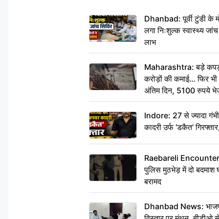
Dhanbad: पूर्वी टुंडी के
लगा निःशुल्क स्वास्थ्य जांच
लाभ
Maharashtra: बड़े कपड़ा 
करोड़ों की कमाई… फिर भी पित
अंतिम दिन, 5100 रुपये भ
दीजिए हम नहीं आ पाएंगे
Indore: 27 से ज्यादा गं
कादरी उर्फ ‘डकैत’ गिरफ्ता
Raebareli Encounter: ज्व
पुलिस मुठभेड़ में दो बदमा
बरामद
Dhanbad News: भाजपा की
विस्तार पर मंथन, बीडीओ 