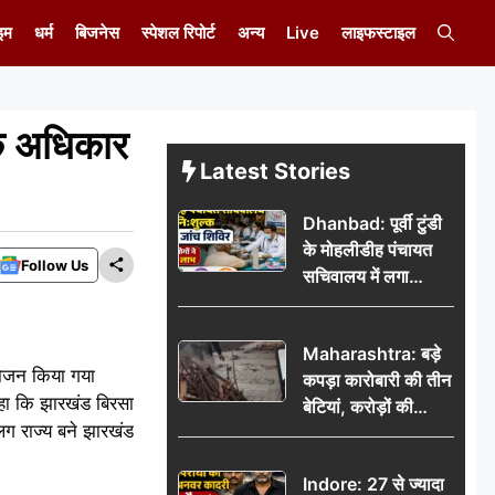
इम
धर्म
बिजनेस
स्पेशल रिपोर्ट
अन्य
Live
लाइफस्टाइल
के अधिकार
Latest Stories
Dhanbad: पूर्वी टुंडी
के मोहलीडीह पंचायत
Follow Us
सचिवालय में लगा
निःशुल्क स्वास्थ्य जांच
शिविर, सैकड़ों लोगों ने
Maharashtra: बड़े
उठाया लाभ
आयोजन किया गया
कपड़ा कारोबारी की तीन
कहा कि झारखंड बिरसा
बेटियां, करोड़ों की
लग राज्य बने झारखंड
कमाई… फिर भी पिता
अकेले: वृद्धाश्रम में गुजरे
Indore: 27 से ज्यादा
अंतिम दिन, 5100 रुपये