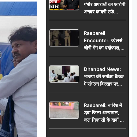
गंभीर अपराधों का आरोपी
भेजकर कहा– अंतिम
अनवर कादरी उर्फ
संस्कार कर दीजिए हम
‘डकैत’ गिरफ्तार, इंदौर
नहीं आ पाएंगे
पुलिस की बड़ी सफलता
Raebareli
Encounter: ज्वेलर्स
चोरी गैंग का पर्दाफाश,
पुलिस मुठभेड़ में दो
बदमाश घायल, 12.80
Dhanbad News:
किलो चांदी बरामद
भाजपा की समीक्षा बैठक
में संगठन विस्तार पर
मंथन, बीडीओ से
मिलकर सौंपा
Raebareli: बारिश में
जनसमस्याओं का विवरण
डूबा जिला अस्पताल,
जल निकासी के दावों की
खुली पोल