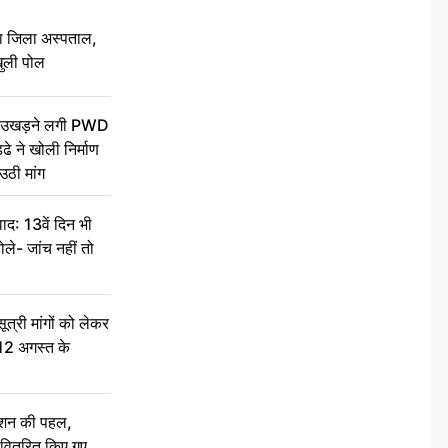
बा जिला अस्पताल,
ुली पोल
ें उखड़ने लगी PWD
े ने खोली निर्माण
उठी मांग
द: 13वें दिन भी
ले- जांच नहीं तो
री मांगों को लेकर
 12 अगस्त के
ेशन की पहल,
ो वितरित किए गए