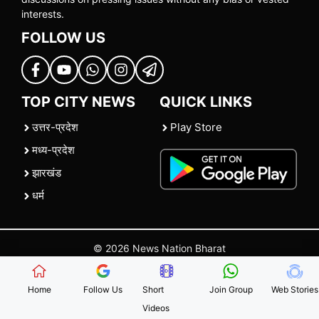
interests.
FOLLOW US
TOP CITY NEWS
QUICK LINKS
उत्तर-प्रदेश
Play Store
मध्य-प्रदेश
झारखंड
धर्म
© 2026 News Nation Bharat
Home
|
About US
|
Contact Us
|
Policies
|
Terms and Conditions
Home
Follow Us
Short
Join Group
Web Stories
Videos