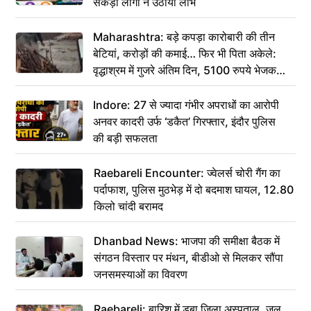
सैकड़ों लोगों ने उठाया लाभ
Maharashtra: बड़े कपड़ा कारोबारी की तीन
बेटियां, करोड़ों की कमाई… फिर भी पिता अकेले:
वृद्धाश्रम में गुजरे अंतिम दिन, 5100 रुपये भेजकर
कहा– अंतिम संस्कार कर दीजिए हम नहीं आ पाएंगे
Indore: 27 से ज्यादा गंभीर अपराधों का आरोपी
अनवर कादरी उर्फ ‘डकैत’ गिरफ्तार, इंदौर पुलिस
की बड़ी सफलता
Raebareli Encounter: ज्वेलर्स चोरी गैंग का
पर्दाफाश, पुलिस मुठभेड़ में दो बदमाश घायल, 12.80
किलो चांदी बरामद
Dhanbad News: भाजपा की समीक्षा बैठक में
संगठन विस्तार पर मंथन, बीडीओ से मिलकर सौंपा
जनसमस्याओं का विवरण
Raebareli: बारिश में डूबा जिला अस्पताल, जल