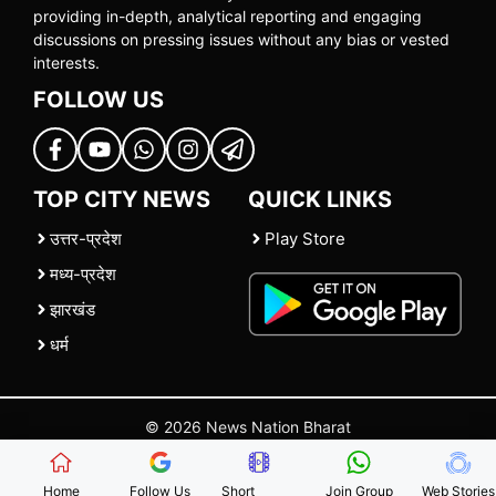
providing in-depth, analytical reporting and engaging
discussions on pressing issues without any bias or vested
interests.
FOLLOW US
TOP CITY NEWS
QUICK LINKS
उत्तर-प्रदेश
Play Store
मध्य-प्रदेश
झारखंड
धर्म
© 2026 News Nation Bharat
Home
|
About US
|
Contact Us
|
Policies
|
Terms and Conditions
Home
Follow Us
Short
Join Group
Web Stories