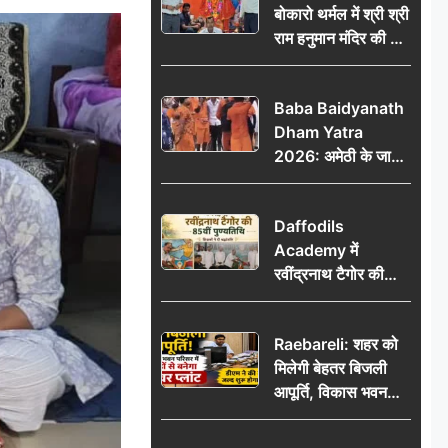
बोकारो थर्मल में श्री श्री
राम हनुमान मंदिर की नई
कमेटी गठित, बाबूलाल
गिरि फिर बने अध्यक्ष
Baba Baidyanath
Dham Yatra
2026: अमेठी के जायस
से बाबा बैद्यनाथ धाम के
लिए रवाना हुआ कांवरियों
Daffodils
का दूसरा जत्था
Academy में
रवींद्रनाथ टैगोर की
85वीं पुण्यतिथि मनाई
गई, शिक्षकों ने दी
Raebareli: शहर को
श्रद्धांजलि
मिलेगी बेहतर बिजली
आपूर्ति, विकास भवन
परिसर में करोड़ों से
बनेगा पावर प्लांट