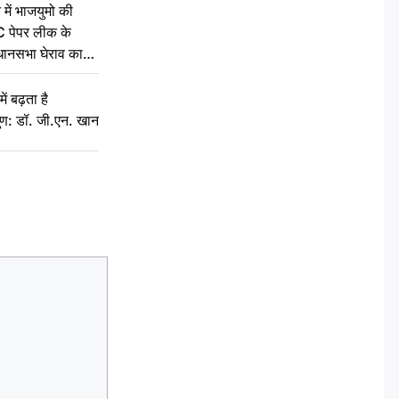
 में भाजयुमो की
C पेपर लीक के
िधानसभा घेराव का
ं बढ़ता है
ुण: डॉ. जी.एन. खान