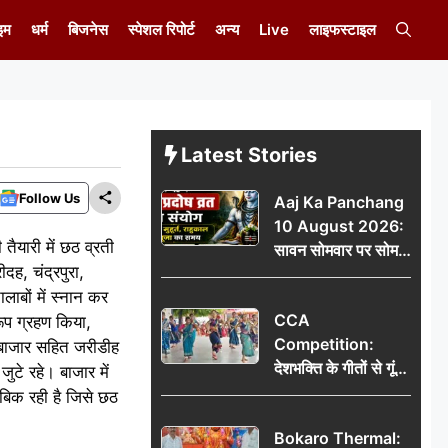
इम
धर्म
बिजनेस
स्पेशल रिपोर्ट
अन्य
Live
लाइफस्टाइल
Latest Stories
Follow Us
Aaj Ka Panchang
10 August 2026:
ैयारी में छठ व्रती
सावन सोमवार पर सोम
ह, चंद्रपुरा,
प्रदोष व्रत का संयोग,
ाबों में स्नान कर
जानें शुभ मुहूर्त, राहुकाल
CCA
ूप ग्रहण किया,
और पूजा का समय
Competition:
ो बाजार सहित जरीडीह
देशभक्ति के गीतों से गूंजा
ुटे रहे। बाजार में
डीएवी कथारा, लोक
 बिक रही है जिसे छठ
नृत्य और नृत्य-नाटिका ने
Bokaro Thermal:
बांधा समां