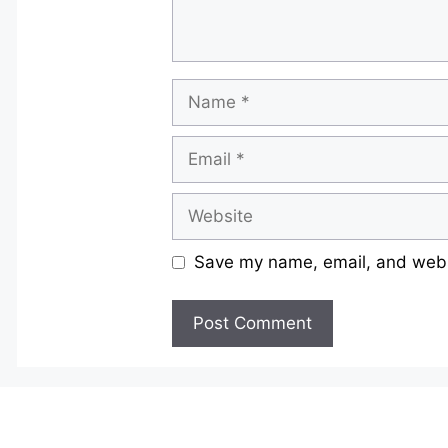
Name
Email
Website
Save my name, email, and websi