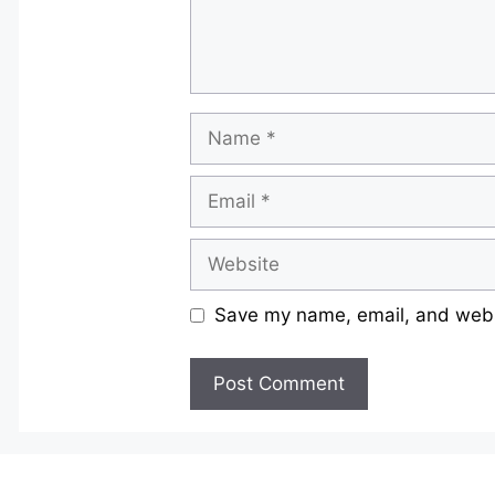
Name
Email
Website
Save my name, email, and websi