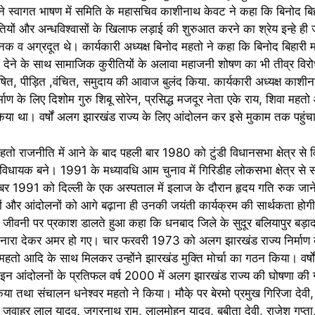
 स्वागत भाषण में समिति के महासचिव काशीनाथ केवट ने कहा कि बिनोद बिह
तियों और अन्धविश्वासों के खिलाफ लड़ाई की शुरुआत करने का श्रेय इन्हे ही ज
 व अग्रदूत थे। कार्यकारी अध्यक्ष बिनोद महतो ने कहा कि बिनोद बिहारी म
देने के साथ सामाजिक कुरीतियों के अलावा महाजनी शोषण का भी तीव्र विरो
, पीड़ित ,वंचित, समुदाय की आवाज बुलंद किया. कार्यकारी अध्यक्ष काशीन
 के लिए दिशोम गुरु शिबू सोरेन, प्रसिद्ध मजदूर नेता एके राय, शिवा महत
न किया था। वर्षों अलग झारखंड राज्य के लिए आंदोलन कर इसे मुकाम तक पहुंच
महतो राजनीति में आने के बाद पहली बार 1980 को टुंडी विधानसभा क्षेत्र से
ं विधायक बने। 1991 के मध्यावधि आम चुनाव में गिरिडीह लोकसभा क्षेत्र से स
र 1991 को दिल्ली के एक अस्पताल में इलाज के दौरान हृदय गति रुक जाने 
 और आंदोलनों को आगे बढ़ाना ही उनकी जयंती कार्यक्रम की सार्थकता होग
ीवनी पर प्रकाश डालते हुआ कहा कि धनबाद जिले के सुदूर बलियापुर बड़ादाहा 
 का नारा देकर अमर हो गए। चार फरवरी 1973 को अलग झारखंड राज्य निर्माण क
ा महतो आदि के साथ मिलकर उन्‍होंने झारखंड मुक्ति मोर्चा का गठन किया। वर्
इन आंदोलनों के प्रतिफल वर्ष 2000 में अलग झारखंड राज्य की घोषणा की 
या तथा संचालन धनेश्वर महतो ने किया। मौके़ पर बेरमो प्रमुख गिरिजा देवी
ई, जवाहर लाल यादव, जगरनाथ राम, लालमोहन यादव, बबीता देवी, राजेश गुप्ता,