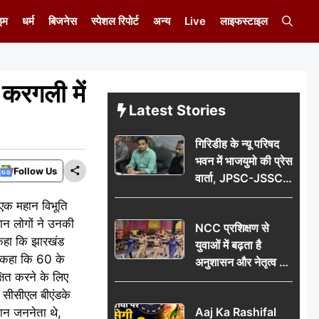
इम
धर्म
बिजनेस
स्पेशल रिपोर्ट
अन्य
Live
लाइफस्टाइल
 करगली में
Latest Stories
गिरिडीह के न्यू परिषद
भवन में भाजयुमो की प्रेस
Follow Us
वार्ता, JPSC-JSSC
पेपर लीक के विरोध में
 एक महान विभूति
10 अगस्त को
ान लोगों ने उनकी
NCC प्रशिक्षण से
विधानसभा घेराव का
े कहा कि झारखंड
युवाओं में बढ़ता है
ऐलान
ं कहा कि 60 के
अनुशासन और नेतृत्व का
षित करने के लिए
गुण: डॉ. जी.एन. खान
ं। सीसीएल बीएंडके
Aaj Ka Rashifal
हान जननेता थे,