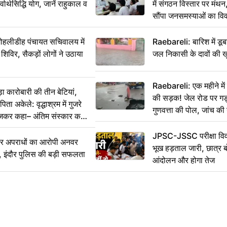
वार्थसिद्धि योग, जानें राहुकाल व
में संगठन विस्तार पर मं
सौंपा जनसमस्याओं का वि
 मोहलीडीह पंचायत सचिवालय में
Raebareli: बारिश में डू
 शिविर, सैकड़ों लोगों ने उठाया
जल निकासी के दावों की ख
Raebareli: एक महीने म
कारोबारी की तीन बेटियां,
की सड़क! जेल रोड पर गड्ढ
ा अकेले: वृद्धाश्रम में गुजरे
गुणवत्ता की पोल, जांच की 
ेजकर कहा– अंतिम संस्कार कर
JPSC-JSSC परीक्षा विवा
भीर अपराधों का आरोपी अनवर
भूख हड़ताल जारी, छात्र बो
र, इंदौर पुलिस की बड़ी सफलता
आंदोलन और होगा तेज