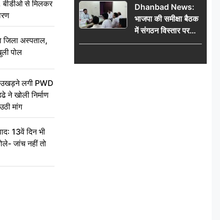
थन, बीडीओ से मिलकर
Dhanbad News:
किलो चांदी बरामद
वरण
भाजपा की समीक्षा बैठक
में संगठन विस्तार पर
बा जिला अस्पताल,
मंथन, बीडीओ से
ुली पोल
मिलकर सौंपा
जनसमस्याओं का विवरण
ें उखड़ने लगी PWD
े ने खोली निर्माण
उठी मांग
द: 13वें दिन भी
ले- जांच नहीं तो