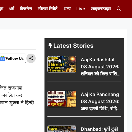
इम
धर्म
बिजनेस
स्पेशल रिपोर्ट
अन्य
Live
लाइफस्टाइल
Latest Stories
Follow Us
Aaj Ka Rashifal
08 August 2026:
शनिवार को किस राशि
की चमकेगी किस्मत,
योजित राजभाषा
किसे मिलेगा धन लाभ
Aaj Ka Panchang
और करियर में सफलता?
्रज्जवलित कर
08 August 2026:
ाल शुक्ला ने हिन्दी
आज दशमी तिथि, रोहिणी
नक्षत्र और सर्वार्थसिद्धि
योग, जानें राहुकाल व
Dhanbad: पूर्वी टुंडी
शुभ मुहूर्त