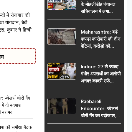
के मोहलीडीह पंचायत
सचिवालय में लगा
न्दी में रोजगार की
निःशुल्क स्वास्थ्य जांच
 का योगदान, बेबी
शिविर, सैकड़ों लोगों ने
एस. कुमार ने हिन्दी
Maharashtra: बड़े
उठाया लाभ
कपड़ा कारोबारी की तीन
बेटियां, करोड़ों की
कमाई… फिर भी पिता
ाभ
अकेले: वृद्धाश्रम में गुजरे
Indore: 27 से ज्यादा
अंतिम दिन, 5100 रुपये
गंभीर अपराधों का आरोपी
भेजकर कहा– अंतिम
अनवर कादरी उर्फ
संस्कार कर दीजिए हम
‘डकैत’ गिरफ्तार, इंदौर
नहीं आ पाएंगे
पुलिस की बड़ी सफलता
वेलर्स चोरी गैंग
Raebareli
 में दो बदमाश
Encounter: ज्वेलर्स
ी बरामद
चोरी गैंग का पर्दाफाश,
पुलिस मुठभेड़ में दो
की समीक्षा बैठक
बदमाश घायल, 12.80