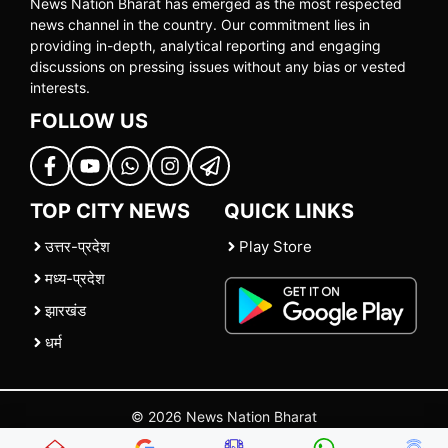
News Nation Bharat has emerged as the most respected
news channel in the country. Our commitment lies in
providing in-depth, analytical reporting and engaging
discussions on pressing issues without any bias or vested
interests.
FOLLOW US
TOP CITY NEWS
QUICK LINKS
उत्तर-प्रदेश
Play Store
मध्य-प्रदेश
झारखंड
धर्म
© 2026 News Nation Bharat
Home
|
About US
|
Contact Us
|
Policies
|
Terms and Conditions