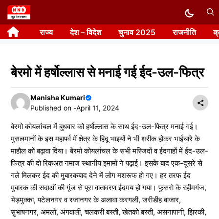
Skip
to
राज्य
देश – विदेश
चुनाव 2025
राजनीति
क
content
बेरमो में हर्षोल्लास से मनाई गई ईद-उल-फित्र
Manisha Kumari
Published on -
April 11, 2024
बेरमो कोयलांचल में बुधवार को हर्षोल्लास के साथ ईद-उल-फित्र मनाई गई।
मुसलमानों के इस महापर्व में क्षेत्र के हिदू भाइयों ने भी शरीक होकर भाईचारे के
माहौल को बढ़ावा दिया। बेरमो कोयलांचल के सभी मस्जिदों व ईदगाहों में ईद-उल-
फित्र की दो रिकअत नमाज स्थानीय इमामों ने पढ़ाई। इसके बाद एक-दूसरे से
गले मिलकर ईद की मुबारकबाद देने में लोग मशरूफ हो गए। हर तरफ ईद
मुबारक की सदाओं की गूंज से पूरा वातावरण ईदमय हो गया। फुसरो के रहीमगंज,
भेड़मुक्का, पटेलनगर व रजानगर के अलावा करगली, जरीडीह बाजार,
सुभाषनगर, अमलो, अंगवाली, चलकरी बस्ती, खेतको बस्ती, असनापानी, झिरकी,