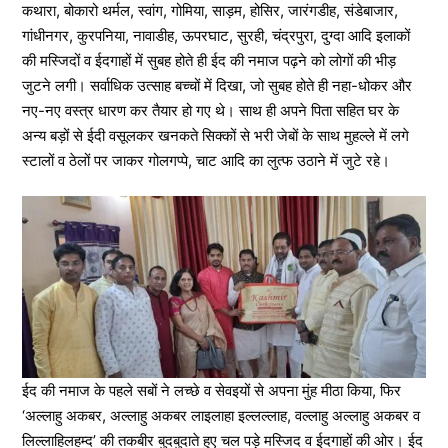
कथारा, बोकारो थर्मल, स्वांग, गोमिया, साड़म, होसिर, जारंगडीह, संडेबाजार,
गांधीनगर, कुरपनिया, नावाडीह, ऊपरघाट, सुरही, चंद्रपुरा, दुग्दा आदि इलाकों
की मस्जिदों व ईदगाहों में सुबह होते ही ईद की नमाज पढ़ने को लोगों की भीड़
जुटने लगी। सर्वाधिक उत्साह बच्चों में दिखा, जो सुबह होते ही नहा-धोकर और
नए-नए वस्त्र धारण कर तैयार हो गए थे। साथ ही अपने पिता सहित घर के
अन्य बड़ों से ईदी वसूलकर खनकते सिक्कों से भरी जेबों के साथ मुहल्ले में लगे
स्टालों व ठेलों पर जाकर गोलगप्पे, चाट आदि का लुत्फ उठाने में जुटे रहे।
ईद की नमाज के पहले सबों ने लच्छे व सेवइयों से अपना मुंह मीठा किया, फिर
‘अल्लाहु अकबर, अल्लाहु अकबर लाइलाहा इल्लल्लाह, वल्लाहु अल्लाहु अकबर व
लिल्लाहिलहम्द’ की तकबीर बुदबुदाते हुए चल पड़े मस्जिद व ईदगाहों की ओर। ईद