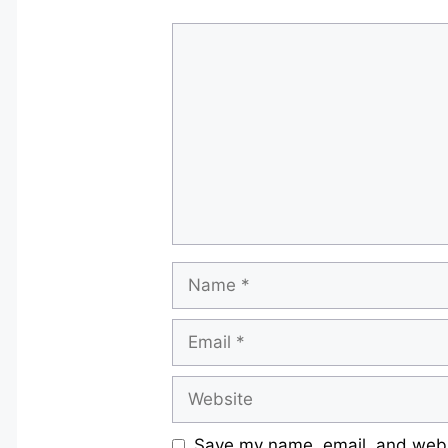
Comment
Name
Email
Website
Save my name, email, and websi