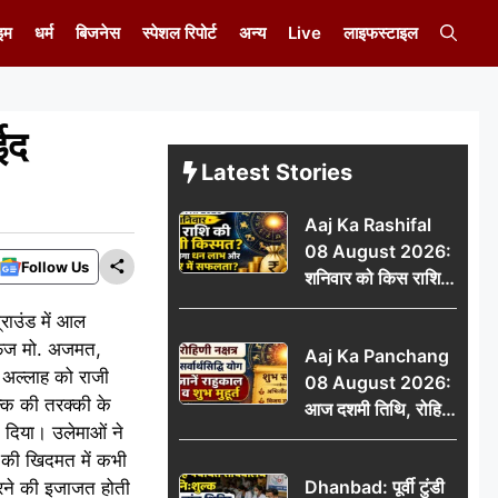
इम
धर्म
बिजनेस
स्पेशल रिपोर्ट
अन्य
Live
लाइफस्टाइल
ईद
Latest Stories
Aaj Ka Rashifal
08 August 2026:
Follow Us
शनिवार को किस राशि
की चमकेगी किस्मत,
राउंड में आल
किसे मिलेगा धन लाभ
ाफिज मो. अजमत,
Aaj Ka Panchang
और करियर में सफलता?
 अल्लाह को राजी
08 August 2026:
्क की तरक्की के
आज दशमी तिथि, रोहिणी
म दिया। उलेमाओं ने
नक्षत्र और सर्वार्थसिद्धि
प की खिदमत में कभी
योग, जानें राहुकाल व
Dhanbad: पूर्वी टुंडी
रने की इजाजत होती
शुभ मुहूर्त