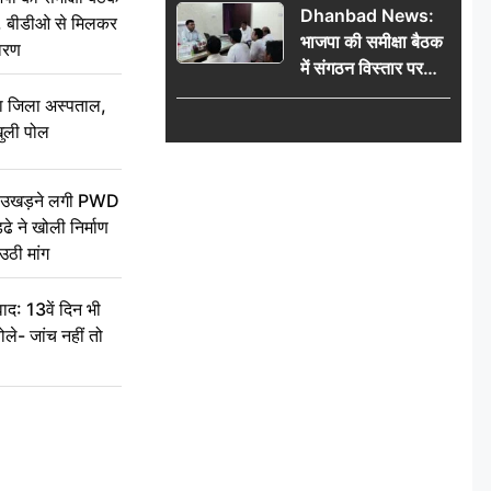
Dhanbad News:
किलो चांदी बरामद
थन, बीडीओ से मिलकर
भाजपा की समीक्षा बैठक
वरण
में संगठन विस्तार पर
मंथन, बीडीओ से
बा जिला अस्पताल,
मिलकर सौंपा
ुली पोल
जनसमस्याओं का विवरण
ें उखड़ने लगी PWD
े ने खोली निर्माण
उठी मांग
द: 13वें दिन भी
ले- जांच नहीं तो