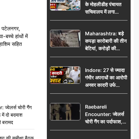
के मोहलीडीह पंचायत
सचिवालय में लगा
निःशुल्क स्वास्थ्य जांच
शिविर, सैकड़ों लोगों ने
, पटेलनगर,
Maharashtra: बड़े
उठाया लाभ
च्चे हांथों में
कपड़ा कारोबारी की तीन
 हाशिम सहित
बेटियां, करोड़ों की
कमाई… फिर भी पिता
अकेले: वृद्धाश्रम में गुजरे
Indore: 27 से ज्यादा
अंतिम दिन, 5100 रुपये
गंभीर अपराधों का आरोपी
भेजकर कहा– अंतिम
अनवर कादरी उर्फ
संस्कार कर दीजिए हम
‘डकैत’ गिरफ्तार, इंदौर
नहीं आ पाएंगे
पुलिस की बड़ी सफलता
Raebareli
वेलर्स चोरी गैंग
Encounter: ज्वेलर्स
 में दो बदमाश
चोरी गैंग का पर्दाफाश,
ी बरामद
पुलिस मुठभेड़ में दो
बदमाश घायल, 12.80
की समीक्षा बैठक