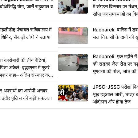
वार्थसिद्धि योग, जानें राहुकाल व
में संगठन विस्तार पर मं
सौंपा जनसमस्याओं का वि
 मोहलीडीह पंचायत सचिवालय में
Raebareli: बारिश में डू
 शिविर, सैकड़ों लोगों ने उठाया
जल निकासी के दावों की ख
Raebareli: एक महीने म
कारोबारी की तीन बेटियां,
की सड़क! जेल रोड पर गड्ढ
ा अकेले: वृद्धाश्रम में गुजरे
गुणवत्ता की पोल, जांच की 
ेजकर कहा– अंतिम संस्कार कर
JPSC-JSSC परीक्षा विवा
भीर अपराधों का आरोपी अनवर
भूख हड़ताल जारी, छात्र बो
र, इंदौर पुलिस की बड़ी सफलता
आंदोलन और होगा तेज