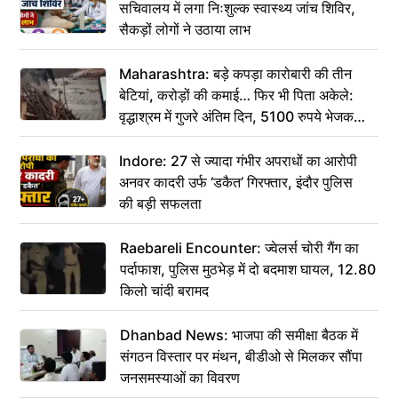
सचिवालय में लगा निःशुल्क स्वास्थ्य जांच शिविर,
सैकड़ों लोगों ने उठाया लाभ
Maharashtra: बड़े कपड़ा कारोबारी की तीन
बेटियां, करोड़ों की कमाई… फिर भी पिता अकेले:
वृद्धाश्रम में गुजरे अंतिम दिन, 5100 रुपये भेजकर
कहा– अंतिम संस्कार कर दीजिए हम नहीं आ पाएंगे
Indore: 27 से ज्यादा गंभीर अपराधों का आरोपी
अनवर कादरी उर्फ ‘डकैत’ गिरफ्तार, इंदौर पुलिस
की बड़ी सफलता
Raebareli Encounter: ज्वेलर्स चोरी गैंग का
पर्दाफाश, पुलिस मुठभेड़ में दो बदमाश घायल, 12.80
किलो चांदी बरामद
Dhanbad News: भाजपा की समीक्षा बैठक में
संगठन विस्तार पर मंथन, बीडीओ से मिलकर सौंपा
जनसमस्याओं का विवरण