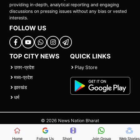
providing in-depth, analytical reporting and engaging
discussions on pressing issues without any bias or vested
interests.
FOLLOW US
TOP CITY NEWS
QUICK LINKS
उत्तर-प्रदेश
Play Store
मध्य-प्रदेश
झारखंड
धर्म
© 2026 News Nation Bharat
Home
|
About US
|
Contact Us
|
Policies
|
Terms and Conditions
Home
Follow Us
Short
Join Group
Web Stories