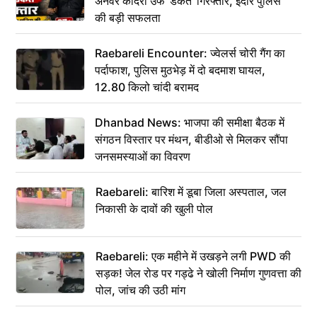
अनवर कादरी उर्फ ‘डकैत’ गिरफ्तार, इंदौर पुलिस
की बड़ी सफलता
Raebareli Encounter: ज्वेलर्स चोरी गैंग का
पर्दाफाश, पुलिस मुठभेड़ में दो बदमाश घायल,
12.80 किलो चांदी बरामद
Dhanbad News: भाजपा की समीक्षा बैठक में
संगठन विस्तार पर मंथन, बीडीओ से मिलकर सौंपा
जनसमस्याओं का विवरण
Raebareli: बारिश में डूबा जिला अस्पताल, जल
निकासी के दावों की खुली पोल
Raebareli: एक महीने में उखड़ने लगी PWD की
सड़क! जेल रोड पर गड्ढे ने खोली निर्माण गुणवत्ता की
पोल, जांच की उठी मांग