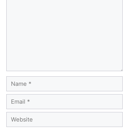
Name
Email
Website