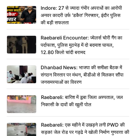
कहा– अंतिम संस्कार कर दीजिए हम नहीं आ पाएंगे
Indore: 27 से ज्यादा गंभीर अपराधों का आरोपी
अनवर कादरी उर्फ ‘डकैत’ गिरफ्तार, इंदौर पुलिस
की बड़ी सफलता
Raebareli Encounter: ज्वेलर्स चोरी गैंग का
पर्दाफाश, पुलिस मुठभेड़ में दो बदमाश घायल,
12.80 किलो चांदी बरामद
Dhanbad News: भाजपा की समीक्षा बैठक में
संगठन विस्तार पर मंथन, बीडीओ से मिलकर सौंपा
जनसमस्याओं का विवरण
Raebareli: बारिश में डूबा जिला अस्पताल, जल
निकासी के दावों की खुली पोल
Raebareli: एक महीने में उखड़ने लगी PWD की
सड़क! जेल रोड पर गड्ढे ने खोली निर्माण गुणवत्ता की