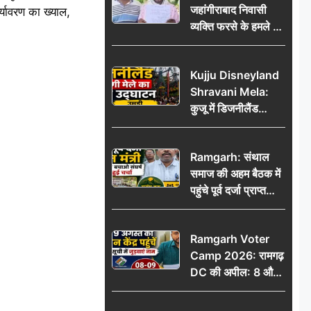
जहांगीराबाद निवासी
र्यावरण का ख्याल,
व्यक्ति फरसे के हमले में
घायल थाने में शिकायत
पर दरोगा ने मांगे 10
Kujju Disneyland
हजार’, रकम न देने पर
Shravani Mela:
कार्रवाई ठंडी!
कुजू में डिजनीलैंड
श्रावणी मेले का भव्य
उद्घाटन, उमड़ी लोगों
Ramgarh: संथाल
की भीड़
समाज की अहम बैठक में
पहुंचे पूर्व दर्जा प्राप्त
मंत्री, मरांग बुरू बचाओ
संघर्ष पर हुई चर्चा
Ramgarh Voter
Camp 2026: रामगढ़
DC की अपील: 8 और
9 अगस्त को मतदान
केंद्र पहुंचें, मतदाता सूची