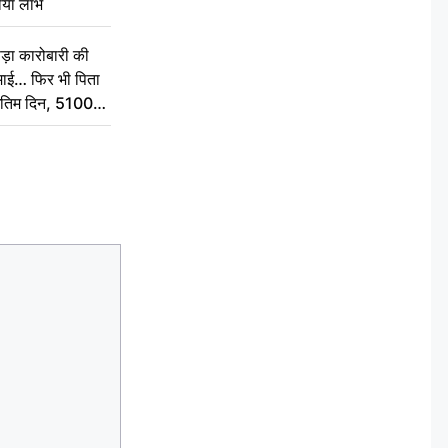
ठाया लाभ
़ा कारोबारी की
कमाई… फिर भी पिता
े अंतिम दिन, 5100
संस्कार कर दीजिए