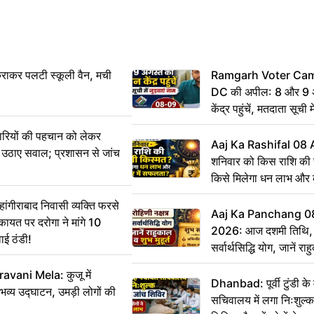
राकर पलटी स्कूली वैन, मची
Ramgarh Voter Camp
DC की अपील: 8 और 9 अ
केंद्र पहुंचें, मतदाता सूची म
ारियों की पहचान को लेकर
Aaj Ka Rashifal 08
 ने उठाए सवाल; प्रशासन से जांच
शनिवार को किस राशि की 
किसे मिलेगा धन लाभ और
गीराबाद निवासी व्यक्ति फरसे
Aaj Ka Panchang 0
िकायत पर दरोगा ने मांगे 10
2026: आज दशमी तिथि, र
ाई ठंडी!
सर्वार्थसिद्धि योग, जानें राह
vani Mela: कुजू में
Dhanbad: पूर्वी टुंडी क
 भव्य उद्घाटन, उमड़ी लोगों की
सचिवालय में लगा निःशुल्क 