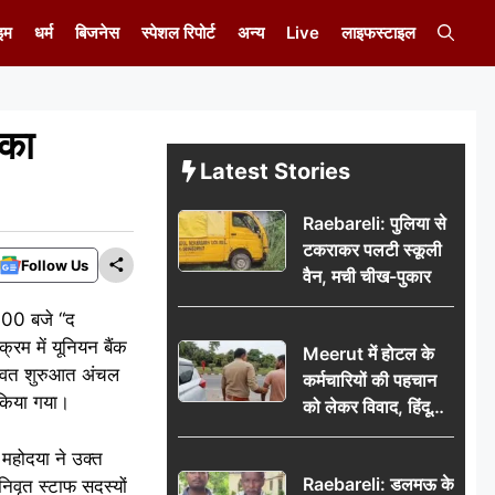
इम
धर्म
बिजनेस
स्पेशल रिपोर्ट
अन्य
Live
लाइफस्टाइल
 का
Latest Stories
Raebareli: पुलिया से
टकराकर पलटी स्कूली
Follow Us
वैन, मची चीख-पुकार
6:00 बजे “द
रम में यूनियन बैंक
Meerut में होटल के
िधिवत शुरुआत अंचल
कर्मचारियों की पहचान
र किया गया।
को लेकर विवाद, हिंदू
सुरक्षा संगठन ने उठाए
महोदया ने उक्त
सवाल; प्रशासन से जांच
Raebareli: डलमऊ के
निवृत स्टाफ सदस्यों
की मांग