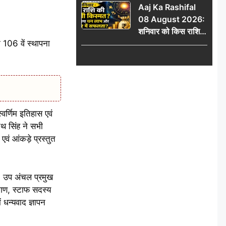
Aaj Ka Rashifal
में जुड़वाएं नाम
08 August 2026:
शनिवार को किस राशि
े 106 वें स्थापना
की चमकेगी किस्मत,
किसे मिलेगा धन लाभ
और करियर में सफलता?
्वर्णिम इतिहास एवं
थ सिंह ने सभी
एवं आंकड़े प्रस्तुत
प, उप अंचल प्रमुख
 गण, स्टाफ सदस्य
 धन्यवाद ज्ञापन