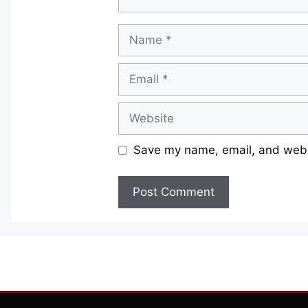
Name
Email
Website
Save my name, email, and websi