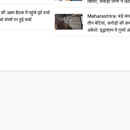
शिविर, सैकड़ों लोगों ने उ
म बैठक में पहुंचे पूर्व दर्जा
Maharashtra: बड़े कपड
ाओ संघर्ष पर हुई चर्चा
तीन बेटियां, करोड़ों की 
अकेले: वृद्धाश्रम में गुजर
रुपये भेजकर कहा– अंतिम 
हम नहीं आ पाएंगे