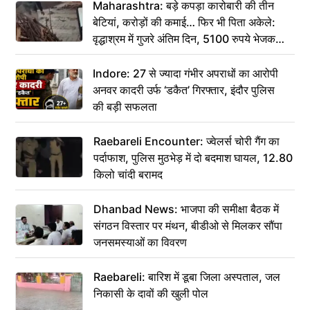
Maharashtra: बड़े कपड़ा कारोबारी की तीन
बेटियां, करोड़ों की कमाई… फिर भी पिता अकेले:
वृद्धाश्रम में गुजरे अंतिम दिन, 5100 रुपये भेजकर
कहा– अंतिम संस्कार कर दीजिए हम नहीं आ पाएंगे
Indore: 27 से ज्यादा गंभीर अपराधों का आरोपी
अनवर कादरी उर्फ ‘डकैत’ गिरफ्तार, इंदौर पुलिस
की बड़ी सफलता
Raebareli Encounter: ज्वेलर्स चोरी गैंग का
पर्दाफाश, पुलिस मुठभेड़ में दो बदमाश घायल, 12.80
किलो चांदी बरामद
Dhanbad News: भाजपा की समीक्षा बैठक में
संगठन विस्तार पर मंथन, बीडीओ से मिलकर सौंपा
जनसमस्याओं का विवरण
Raebareli: बारिश में डूबा जिला अस्पताल, जल
निकासी के दावों की खुली पोल