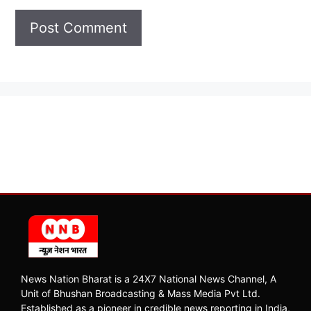
News Nation Bharat is a 24X7 National News Channel, A
Unit of Bhushan Broadcasting & Mass Media Pvt Ltd.
Established as a pioneer in credible news reporting in India,