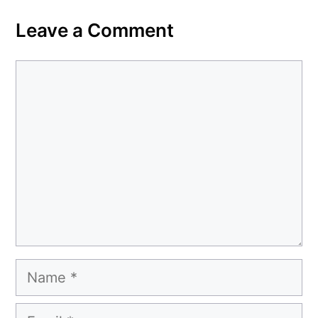
Leave a Comment
Comment
Name
Email