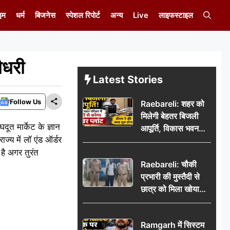
इम
धर्म
बिजनेस
स्पेशल रिपोर्ट
अन्य
Live
लाइफस्टाइल
ौधरी
Latest Stories
Follow Us
Raebareli: शहर को
मिलेगी बेहतर बिजली
ूत मार्केट के ज्ञान
आपूर्ति, विकास भवन
ज्य में लॉ एंड ऑर्डर
परिसर में करोड़ों से
 है अगर तुरंत
बनेगा पावर प्लांट
Raebareli: चौकी
प्रभारी की मुस्तैदी से
छात्र को मिला खोया
बैग, जरूरी दस्तावेज
सुरक्षित पाकर छात्र ने
Ramgarh में सिस्टम
पुलिस टीम का जताया