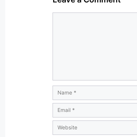
Comment
Name
Email
Website