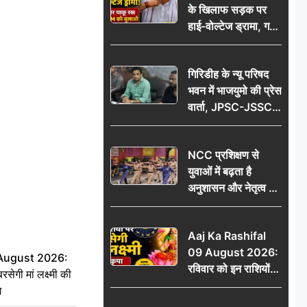
के खिलाफ सड़क पर
आभार
हाई-वोल्टेज ड्रामा, गर्दन
पर चाकू रख बोला- CM
को बुलाओ; Video
गिरिडीह के न्यू परिषद
वायरल
भवन में भाजयुमो की प्रेस
वार्ता, JPSC-JSSC
पेपर लीक के विरोध में
10 अगस्त को
NCC प्रशिक्षण से
विधानसभा घेराव का
युवाओं में बढ़ता है
ऐलान
अनुशासन और नेतृत्व का
गुण: डॉ. जी.एन. खान
Aaj Ka Rashifal
09 August 2026:
 August 2026:
रविवार को इन राशियों
सेगी मां लक्ष्मी की
पर बरसेगी मां लक्ष्मी की
ग
कृपा, धन लाभ के बनेंगे