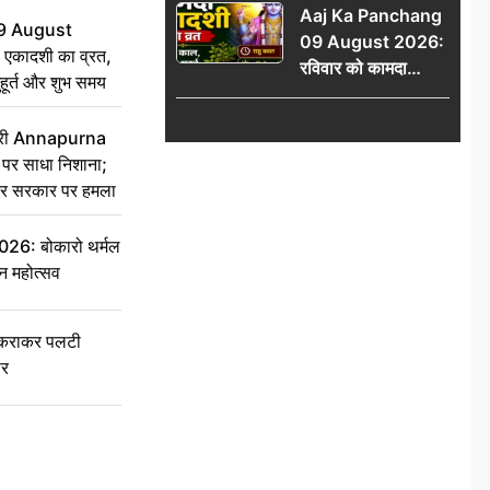
Aaj Ka Panchang
योग
9 August
09 August 2026:
 एकादशी का व्रत,
रविवार को कामदा
ुहूर्त और शुभ समय
एकादशी का व्रत, जानें
राहु काल, अभिजीत मुहूर्त
 मंत्री Annapurna
और शुभ समय
र साधा निशाना;
ेकर सरकार पर हमला
6: बोकारो थर्मल
वन महोत्सव
टकराकर पलटी
ार