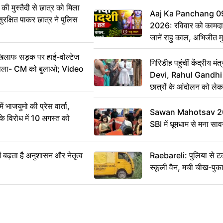
ी मुस्तैदी से छात्र को मिला
Aaj Ka Panchang 0
ुरक्षित पाकर छात्र ने पुलिस
2026: रविवार को कामदा
जानें राहु काल, अभिजीत म
िलाफ सड़क पर हाई-वोल्टेज
गिरिडीह पहुंचीं केंद्रीय
ख बोला- CM को बुलाओ; Video
Devi, Rahul Gandhi प
छात्रों के आंदोलन को ल
ं भाजयुमो की प्रेस वार्ता,
Sawan Mahotsav 202
विरोध में 10 अगस्त को
SBI में धूमधाम से मना सा
ं बढ़ता है अनुशासन और नेतृत्व
Raebareli: पुलिया से 
स्कूली वैन, मची चीख-पुक