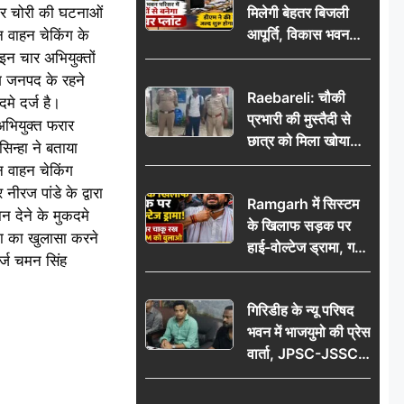
ातार चोरी की घटनाओं
मिलेगी बेहतर बिजली
आपूर्ति, विकास भवन
 वाहन चेकिंग के
परिसर में करोड़ों से
 इन चार अभियुक्तों
बनेगा पावर प्लांट
ग जनपद के रहने
Raebareli: चौकी
मे दर्ज है।
प्रभारी की मुस्तैदी से
अभियुक्त फरार
छात्र को मिला खोया
िन्हा ने बताया
बैग, जरूरी दस्तावेज
न वाहन चेकिंग
सुरक्षित पाकर छात्र ने
रज पांडे के द्वारा
Ramgarh में सिस्टम
पुलिस टीम का जताया
 देने के मुकदमे
के खिलाफ सड़क पर
आभार
ना का खुलासा करने
हाई-वोल्टेज ड्रामा, गर्दन
र्ज चमन सिंह
पर चाकू रख बोला- CM
को बुलाओ; Video
गिरिडीह के न्यू परिषद
वायरल
भवन में भाजयुमो की प्रेस
वार्ता, JPSC-JSSC
पेपर लीक के विरोध में
10 अगस्त को