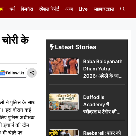
इम
धर्म
बिजनेस
स्पेशल रिपोर्ट
अन्य
Live
लाइफस्टाइल
 चोरी के
Latest Stories
Baba Baidyanath
Dham Yatra
Follow Us
2026: अमेठी के जायस
से बाबा बैद्यनाथ धाम के
लिए रवाना हुआ कांवरियों
Daffodils
का दूसरा जत्था
ालों ने पुलिस के साथ
Academy में
लगे। इस दौरान कई
रवींद्रनाथ टैगोर की
 लिए पुलिस अधीक्षक
85वीं पुण्यतिथि मनाई
ी इंचार्ज की टीम
गई, शिक्षकों ने दी
भी चेहरे पर
Raebareli: शहर को
श्रद्धांजलि