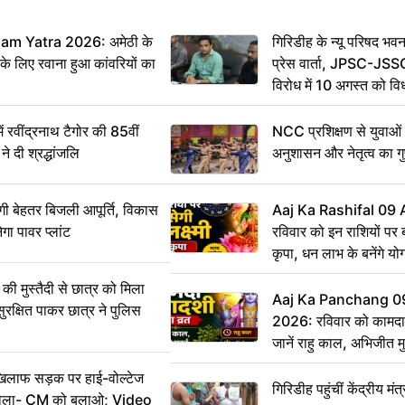
m Yatra 2026: अमेठी के
गिरिडीह के न्यू परिषद भवन
 के लिए रवाना हुआ कांवरियों का
प्रेस वार्ता, JPSC-JSS
विरोध में 10 अगस्त को व
ऐलान
वींद्रनाथ टैगोर की 85वीं
NCC प्रशिक्षण से युवाओं मे
ने दी श्रद्धांजलि
अनुशासन और नेतृत्व का ग
ी बेहतर बिजली आपूर्ति, विकास
Aaj Ka Rashifal 09
ेगा पावर प्लांट
रविवार को इन राशियों पर बर
कृपा, धन लाभ के बनेंगे यो
ी मुस्तैदी से छात्र को मिला
Aaj Ka Panchang 0
ुरक्षित पाकर छात्र ने पुलिस
2026: रविवार को कामदा
जानें राहु काल, अभिजीत म
िलाफ सड़क पर हाई-वोल्टेज
गिरिडीह पहुंचीं केंद्रीय
ख बोला- CM को बुलाओ; Video