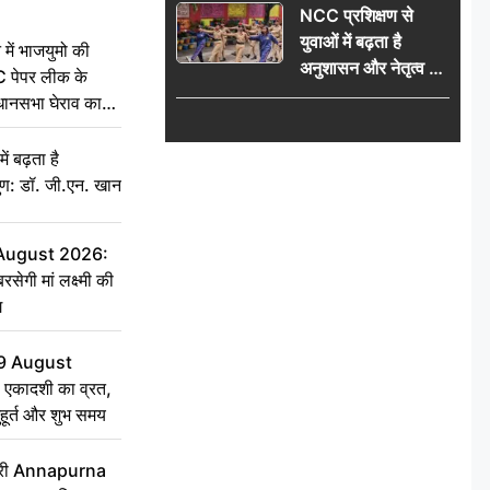
NCC प्रशिक्षण से
विधानसभा घेराव का
युवाओं में बढ़ता है
ऐलान
 में भाजयुमो की
अनुशासन और नेतृत्व का
C पेपर लीक के
गुण: डॉ. जी.एन. खान
िधानसभा घेराव का
ं बढ़ता है
ुण: डॉ. जी.एन. खान
 August 2026:
सेगी मां लक्ष्मी की
ग
9 August
 एकादशी का व्रत,
ुहूर्त और शुभ समय
 मंत्री Annapurna