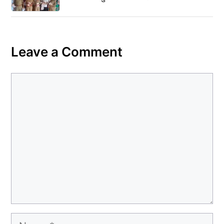
Leave a Comment
Comment
Name