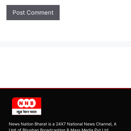
News Nation Bharat is a 24X7 National News Channel, A
Unit of Bhushan Broadcasting & Mass Media Pvt Ltd.