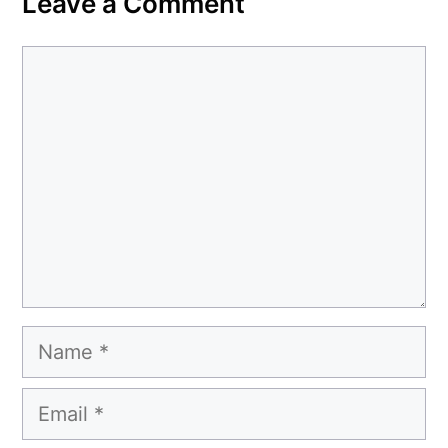
Leave a Comment
Comment
Name
Email