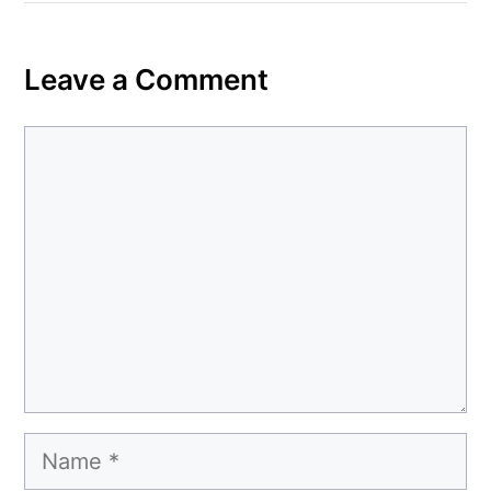
Leave a Comment
Comment
Name