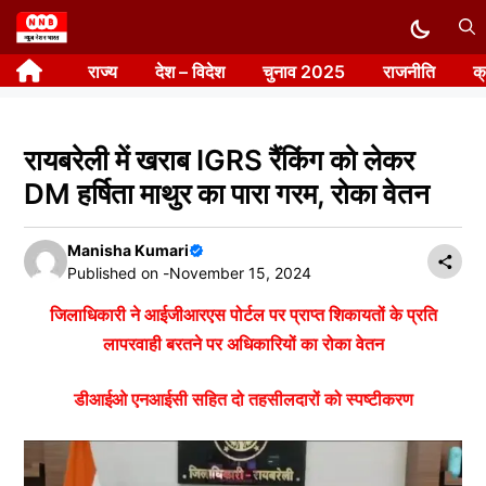
Skip
to
राज्य
देश – विदेश
चुनाव 2025
राजनीति
क
content
रायबरेली में खराब IGRS रैंकिंग को लेकर
DM हर्षिता माथुर का पारा गरम, रोका वेतन
Manisha Kumari
Published on -
November 15, 2024
जिलाधिकारी ने आईजीआरएस पोर्टल पर प्राप्त शिकायतों के प्रति
लापरवाही बरतने पर अधिकारियों का रोका वेतन
डीआईओ एनआईसी सहित दो तहसीलदारों को स्पष्टीकरण