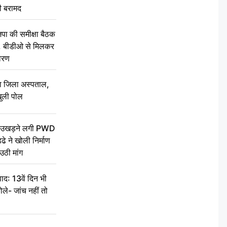
ी बरामद
की समीक्षा बैठक
थन, बीडीओ से मिलकर
वरण
बा जिला अस्पताल,
ुली पोल
ें उखड़ने लगी PWD
े ने खोली निर्माण
उठी मांग
द: 13वें दिन भी
ले- जांच नहीं तो