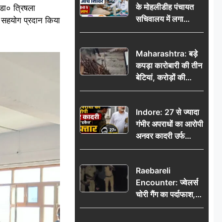
के मोहलीडीह पंचायत
 डा० त्रिषला
सचिवालय में लगा
ें सहयोग प्रदान किया
निःशुल्क स्वास्थ्य जांच
शिविर, सैकड़ों लोगों ने
Maharashtra: बड़े
उठाया लाभ
कपड़ा कारोबारी की तीन
बेटियां, करोड़ों की
कमाई… फिर भी पिता
अकेले: वृद्धाश्रम में गुजरे
Indore: 27 से ज्यादा
अंतिम दिन, 5100 रुपये
गंभीर अपराधों का आरोपी
भेजकर कहा– अंतिम
अनवर कादरी उर्फ
संस्कार कर दीजिए हम
‘डकैत’ गिरफ्तार, इंदौर
नहीं आ पाएंगे
पुलिस की बड़ी सफलता
Raebareli
Encounter: ज्वेलर्स
चोरी गैंग का पर्दाफाश,
पुलिस मुठभेड़ में दो
बदमाश घायल, 12.80