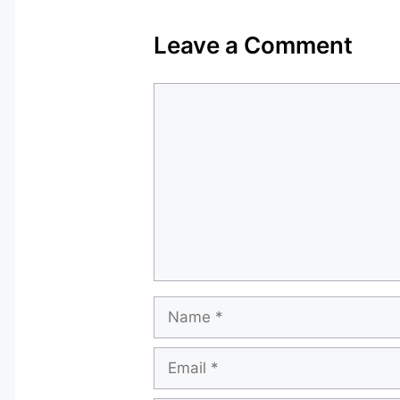
Leave a Comment
Comment
Name
Email