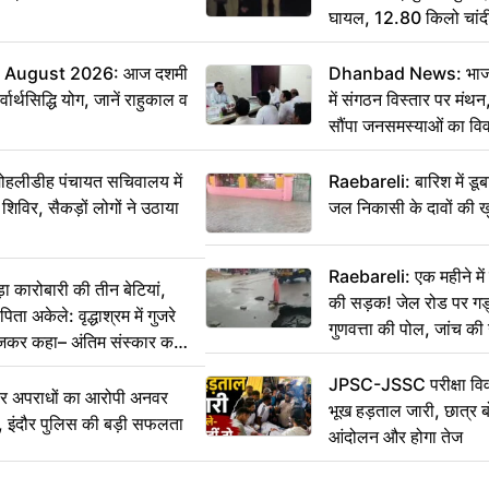
घायल, 12.80 किलो चांद
 August 2026: आज दशमी
Dhanbad News: भाजपा 
वार्थसिद्धि योग, जानें राहुकाल व
में संगठन विस्तार पर मं
सौंपा जनसमस्याओं का वि
 मोहलीडीह पंचायत सचिवालय में
Raebareli: बारिश में डू
 शिविर, सैकड़ों लोगों ने उठाया
जल निकासी के दावों की ख
Raebareli: एक महीने म
कारोबारी की तीन बेटियां,
की सड़क! जेल रोड पर गड्ढ
ा अकेले: वृद्धाश्रम में गुजरे
गुणवत्ता की पोल, जांच की 
ेजकर कहा– अंतिम संस्कार कर
JPSC-JSSC परीक्षा विवा
भीर अपराधों का आरोपी अनवर
भूख हड़ताल जारी, छात्र बो
र, इंदौर पुलिस की बड़ी सफलता
आंदोलन और होगा तेज