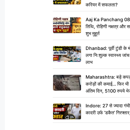
करियर में सफलता?
Aaj Ka Panchang 08
तिथि, रोहिणी नक्षत्र और सर्
शुभ मुहूर्त
Dhanbad: पूर्वी टुंडी के
लगा निःशुल्क स्वास्थ्य जांच
लाभ
Maharashtra: बड़े कपड़ा 
करोड़ों की कमाई… फिर भी पित
अंतिम दिन, 5100 रुपये भ
दीजिए हम नहीं आ पाएंगे
Indore: 27 से ज्यादा गं
कादरी उर्फ ‘डकैत’ गिरफ्ता