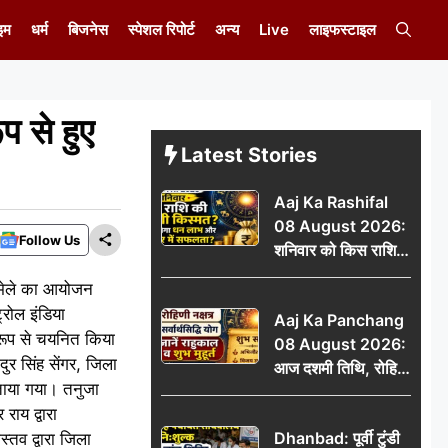
इम
धर्म
बिजनेस
स्पेशल रिपोर्ट
अन्य
Live
लाइफस्टाइल
प से हुए
Latest Stories
Aaj Ka Rashifal
08 August 2026:
Follow Us
शनिवार को किस राशि
की चमकेगी किस्मत,
र मेले का आयोजन
किसे मिलेगा धन लाभ
्रोल इंडिया
Aaj Ka Panchang
और करियर में सफलता?
क रूप से चयनित किया
08 August 2026:
ुर सिंह सेंगर, जिला
आज दशमी तिथि, रोहिणी
 बताया गया। तनुजा
नक्षत्र और सर्वार्थसिद्धि
राय द्वारा
योग, जानें राहुकाल व
Dhanbad: पूर्वी टुंडी
्तव द्वारा जिला
शुभ मुहूर्त