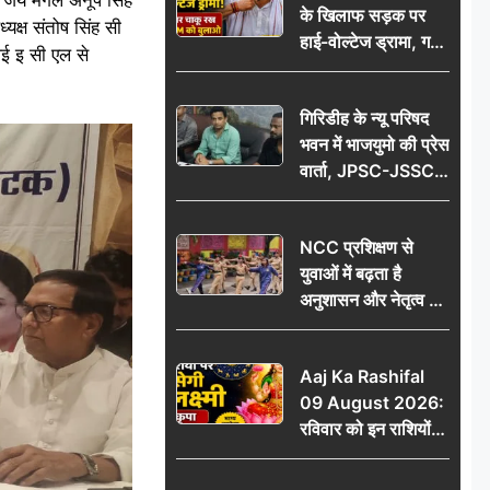
के खिलाफ सड़क पर
आभार
यक्ष संतोष सिंह सी
हाई-वोल्टेज ड्रामा, गर्दन
ई इ सी एल से
पर चाकू रख बोला- CM
को बुलाओ; Video
गिरिडीह के न्यू परिषद
वायरल
भवन में भाजयुमो की प्रेस
वार्ता, JPSC-JSSC
पेपर लीक के विरोध में
10 अगस्त को
NCC प्रशिक्षण से
विधानसभा घेराव का
युवाओं में बढ़ता है
ऐलान
अनुशासन और नेतृत्व का
गुण: डॉ. जी.एन. खान
Aaj Ka Rashifal
09 August 2026:
रविवार को इन राशियों
पर बरसेगी मां लक्ष्मी की
कृपा, धन लाभ के बनेंगे