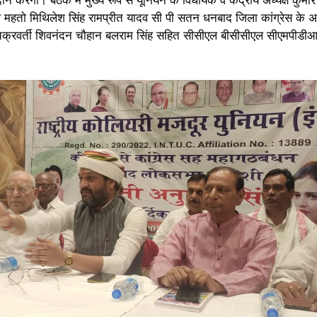
ष महतो मिथिलेश सिंह रामप्रीत यादव सी पी सतन धनबाद जिला कांग्रेस के अध्
चक्रवर्ती शिवनंदन चौहान बलराम सिंह सहित सीसीएल बीसीसीएल सीएमपीडीआ