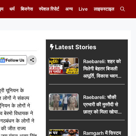
इम
धर्म
बिजनेस
स्पेशल रिपोर्ट
अन्य
Live
लाइफस्टाइल
Latest Stories
Follow Us
Raebareli: शहर को
मिलेगी बेहतर बिजली
आपूर्ति, विकास भवन
परिसर में करोड़ों से
्री यूनियन के
बनेगा पावर प्लांट
Raebareli: चौकी
 लोगों ने संकल्प
प्रभारी की मुस्तैदी से
ूनियन के लोगों ने
छात्र को मिला खोया
 व बेरमो विधायक ने
बैग, जरूरी दस्तावेज
 गठबंधन के लोगों ने
सुरक्षित पाकर छात्र ने
न की जीत राज्य
Ramgarh में सिस्टम
पुलिस टीम का जताया
ार जय मंगल अनूप सिंह