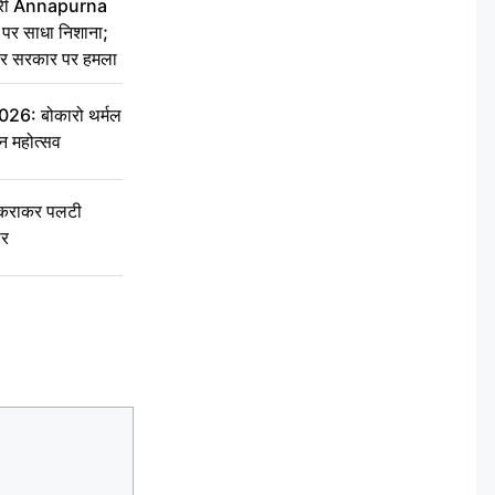
 मंत्री Annapurna
र साधा निशाना;
ेकर सरकार पर हमला
6: बोकारो थर्मल
वन महोत्सव
टकराकर पलटी
ार