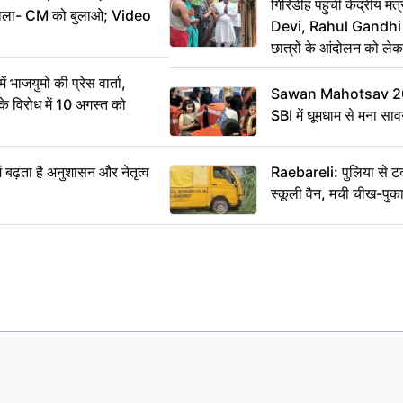
गिरिडीह पहुंचीं केंद्रीय
ख बोला- CM को बुलाओ; Video
Devi, Rahul Gandhi प
छात्रों के आंदोलन को ल
ं भाजयुमो की प्रेस वार्ता,
Sawan Mahotsav 202
विरोध में 10 अगस्त को
SBI में धूमधाम से मना सा
ं बढ़ता है अनुशासन और नेतृत्व
Raebareli: पुलिया से 
स्कूली वैन, मची चीख-पुक