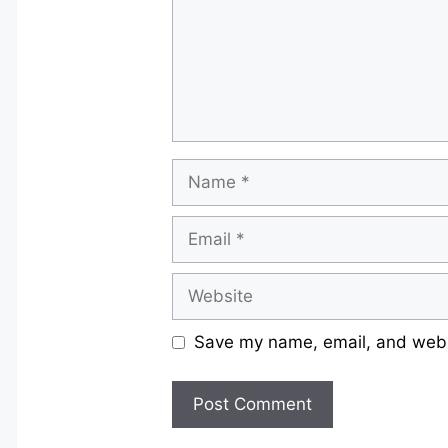
Name
Email
Website
Save my name, email, and websi