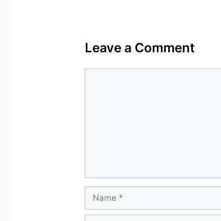
Leave a Comment
Comment
Name
Email