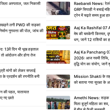
बा जिला अस्पताल, जल निकासी
Raebareli News: रेलवे 
GRP सिपाही ने बचाई मह
ट्रेन में चढ़ते समय हुआ 
CCTV में कैद
ं उखड़ने लगी PWD की सड़क!
Aaj Ka Rashifal 07
िर्माण गुणवत्ता की पोल, जांच की
मेष की चमकेगी किस्मत, व
धन, जानें 12 राशियों का 
: 13वें दिन भी भूख हड़ताल
Aaj Ka Panchang 0
ीं तो आंदोलन और होगा तेज
2026: आज नवमी तिथि, क
वृद्धि योग का संयोग, जानें श
का सही समय
ी मांगों को लेकर सप्लाई
्त के प्रदर्शन की रणनीति बनी
Mission Shakti के तहत
को बताया गया सुरक्षा के 
शन की पहल, यातायात
िए गए छाते
Amethi News: सड़क किन
मिला बुजुर्ग महिला का शव, 
में मौत से फैली सनसनी