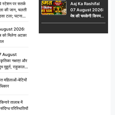
स्टेशन पर सतर्क
Aaj Ka Rashifal
हादसा टला; घटना
िला की जान, चलती
07 August 2026:
CCTV में कैद
हादसा टला; घटना
मेष की चमकेगी किस्मत,
वृष को मिलेगा अटका
धन, जानें 12 राशियों का
 August 2026:
हाल
ृष को मिलेगा अटका
हाल
7 August
ृतिका नक्षत्र और
ुभ मुहूर्त, राहुकाल
 महिलाओं-बेटियों
अधिकार
ारे तालाब में
संदिग्ध परिस्थितियों