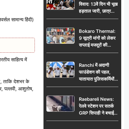
विवाद: 13वें दिन भी भूख
हड़ताल जारी, छात्र
बोले- जांच नहीं तो
र्सल सामान्य हिंदी)
आंदोलन और होगा तेज
Bokaro Thermal:
9 सूत्री मांगों को लेकर
सप्लाई मजदूरों की
हुंकार, 12 अगस्त के
प्रदर्शन की रणनीति बनी
रतीय साहित्य में
Ranchi में अदाणी
फाउंडेशन की पहल,
यातायात पुलिसकर्मियों
ी, ताकि देशभर के
को वितरित किए गए छाते
र, पल्लवी, आशुतोष,
Raebareli News:
रेलवे स्टेशन पर सतर्क
GRP सिपाही ने बचाई
महिला की जान, चलती
ट्रेन में चढ़ते समय हुआ