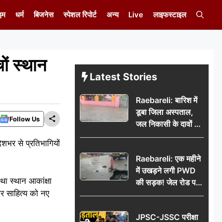
इम
धर्म
बिजनेस
स्पेशल रिपोर्ट
अन्य
Live
लाइफस्टाइल
चों स्थान
Latest Stories
Raebareli: बारिश में
डूबा जिला अस्पताल,
Follow Us
जल निकासी के दावों की
खुली पोल
ेशभर से प्रतिभागियों
Raebareli: एक महीने
में उखड़ने लगी PWD
था स्थान आकांक्षा
की सड़क! जेल रोड पर
और साहित्य को नए
गड्ढे ने खोली निर्माण
गुणवत्ता की पोल, जांच
JPSC-JSSC परीक्षा
की उठी मांग