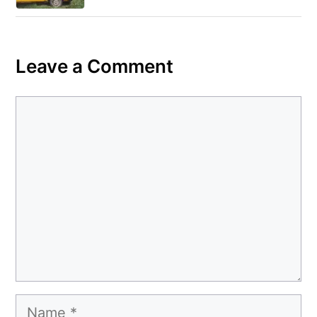
Leave a Comment
Comment
Name