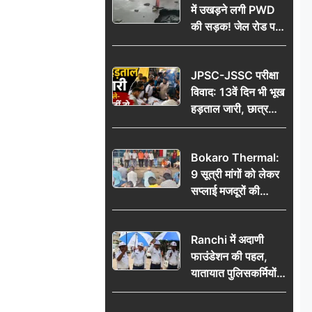
में उखड़ने लगी PWD
की सड़क! जेल रोड पर
गड्ढे ने खोली निर्माण
गुणवत्ता की पोल, जांच
JPSC-JSSC परीक्षा
की उठी मांग
विवाद: 13वें दिन भी भूख
हड़ताल जारी, छात्र
बोले- जांच नहीं तो
आंदोलन और होगा तेज
Bokaro Thermal:
9 सूत्री मांगों को लेकर
सप्लाई मजदूरों की
हुंकार, 12 अगस्त के
प्रदर्शन की रणनीति बनी
Ranchi में अदाणी
फाउंडेशन की पहल,
यातायात पुलिसकर्मियों
को वितरित किए गए छाते