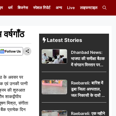
इम
धर्म
बिजनेस
स्पेशल रिपोर्ट
अन्य
Live
लाइफस्टाइल
वर्षगाँठ
Latest Stories
Follow Us
Dhanbad News:
भाजपा की समीक्षा बैठक
में संगठन विस्तार पर
मंथन, बीडीओ से
गांठ के अवसर पर
मिलकर सौंपा
Raebareli: बारिश में
जनसमस्याओं का विवरण
ठक एवं उनकी पत्नी
डूबा जिला अस्पताल,
यक्रम की शुरुआत
जल निकासी के दावों की
ौम शाकद्वीपीय
खुली पोल
भूषण मिश्रा, संगीता
बैंक प्रत्येक दिन
Raebareli: एक महीने