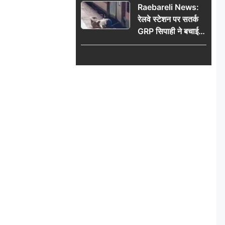
Raebareli News:
रेलवे स्टेशन पर सतर्क
GRP सिपाही ने बचाई
महिला की जान, चलती
ट्रेन में चढ़ते समय हुआ
हादसा टला; घटना
CCTV में कैद