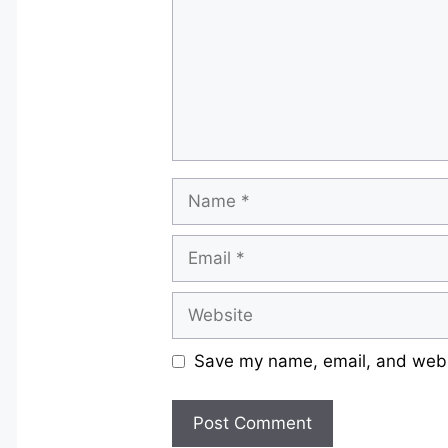
Name
Email
Website
Save my name, email, and websi