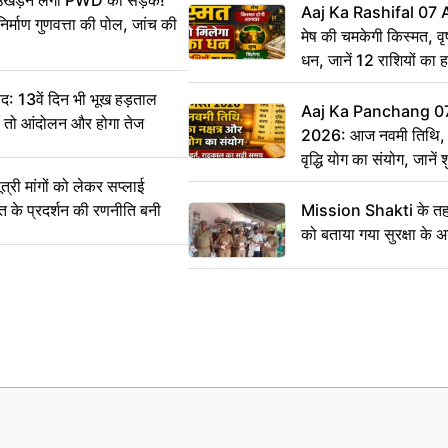
ं उखड़ने लगी PWD की सड़क!
Aaj Ka Rashifal 07
िर्माण गुणवत्ता की पोल, जांच की
मेष की चमकेगी किस्मत, व
धन, जानें 12 राशियों का 
: 13वें दिन भी भूख हड़ताल
Aaj Ka Panchang 0
ीं तो आंदोलन और होगा तेज
2026: आज नवमी तिथि, क
वृद्धि योग का संयोग, जानें श
का सही समय
ी मांगों को लेकर सप्लाई
्त के प्रदर्शन की रणनीति बनी
Mission Shakti के तहत
को बताया गया सुरक्षा के 