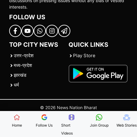
discussions on pressing issues without any bias or vested
interests.
FOLLOW US
TOP CITY NEWS
QUICK LINKS
उत्तर-प्रदेश
Play Store
मध्य-प्रदेश
झारखंड
धर्म
© 2026 News Nation Bharat
Home
|
About US
|
Contact Us
|
Policies
|
Terms and Conditions
Home
Follow Us
Short
Join Group
Web Stories
Videos