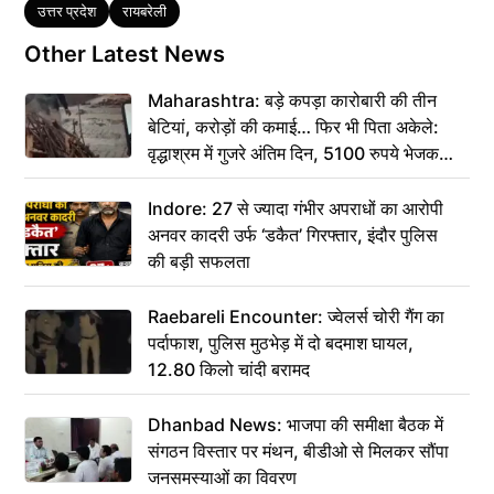
Tags
उत्तर प्रदेश
रायबरेली
Other Latest News
Maharashtra: बड़े कपड़ा कारोबारी की तीन
बेटियां, करोड़ों की कमाई… फिर भी पिता अकेले:
वृद्धाश्रम में गुजरे अंतिम दिन, 5100 रुपये भेजकर
कहा– अंतिम संस्कार कर दीजिए हम नहीं आ पाएंगे
Indore: 27 से ज्यादा गंभीर अपराधों का आरोपी
अनवर कादरी उर्फ ‘डकैत’ गिरफ्तार, इंदौर पुलिस
की बड़ी सफलता
Raebareli Encounter: ज्वेलर्स चोरी गैंग का
पर्दाफाश, पुलिस मुठभेड़ में दो बदमाश घायल,
12.80 किलो चांदी बरामद
Dhanbad News: भाजपा की समीक्षा बैठक में
संगठन विस्तार पर मंथन, बीडीओ से मिलकर सौंपा
जनसमस्याओं का विवरण