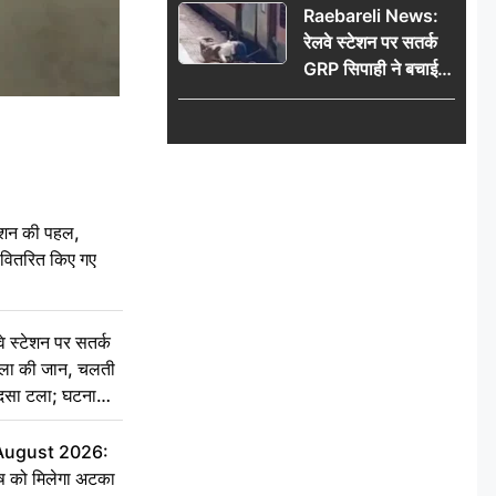
Raebareli News:
रेलवे स्टेशन पर सतर्क
GRP सिपाही ने बचाई
महिला की जान, चलती
ट्रेन में चढ़ते समय हुआ
हादसा टला; घटना
CCTV में कैद
ेशन की पहल,
ो वितरित किए गए
स्टेशन पर सतर्क
िला की जान, चलती
हादसा टला; घटना
 August 2026:
ृष को मिलेगा अटका