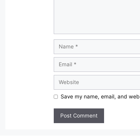
Name
Email
Website
Save my name, email, and websi