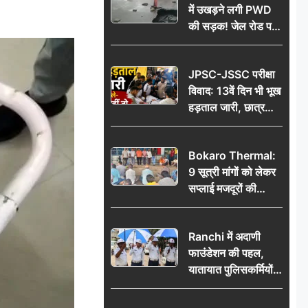
में उखड़ने लगी PWD
की सड़क! जेल रोड पर
गड्ढे ने खोली निर्माण
गुणवत्ता की पोल, जांच
JPSC-JSSC परीक्षा
की उठी मांग
विवाद: 13वें दिन भी भूख
हड़ताल जारी, छात्र
बोले- जांच नहीं तो
आंदोलन और होगा तेज
Bokaro Thermal:
9 सूत्री मांगों को लेकर
सप्लाई मजदूरों की
हुंकार, 12 अगस्त के
प्रदर्शन की रणनीति बनी
Ranchi में अदाणी
फाउंडेशन की पहल,
यातायात पुलिसकर्मियों
को वितरित किए गए छाते