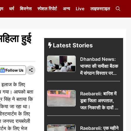
इम
धर्म
बिजनेस
स्पेशल रिपोर्ट
अन्य
Live
लाइफस्टाइल
महिला हुई
Latest Stories
Dhanbad News:
भाजपा की समीक्षा बैठक
Follow Us
में संगठन विस्तार पर
मंथन, बीडीओ से
को इलाज के लिए
मिलकर सौंपा
म मच गया। आपको बता
Raebareli: बारिश में
जनसमस्याओं का विवरण
र सिंह ने बताया कि
डूबा जिला अस्पताल,
 किया जा रहा था।
जल निकासी के दावों की
स्टमार्टम के लिए
खुली पोल
िया जनपद रायबरेली
Raebareli: एक महीने
र्टम के लिए भेज