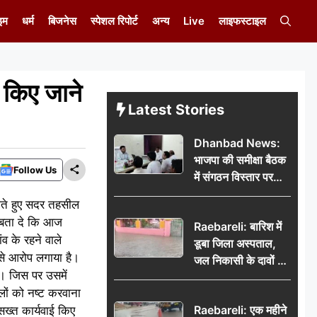
इम
धर्म
बिजनेस
स्पेशल रिपोर्ट
अन्य
Live
लाइफस्टाइल
 किए जाने
Latest Stories
Dhanbad News:
भाजपा की समीक्षा बैठक
Follow Us
में संगठन विस्तार पर
मंथन, बीडीओ से
गाते हुए सदर तहसील
मिलकर सौंपा
ो बता दे कि आज
Raebareli: बारिश में
जनसमस्याओं का विवरण
व के रहने वाले
डूबा जिला अस्पताल,
 से आरोप लगाया है।
जल निकासी के दावों की
ै। जिस पर उसमें
खुली पोल
लों को नष्ट करवाना
Raebareli: एक महीने
सख्त कार्यवाई किए