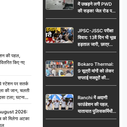
में उखड़ने लगी PWD
की सड़क! जेल रोड पर
गड्ढे ने खोली निर्माण
गुणवत्ता की पोल, जांच
JPSC-JSSC परीक्षा
की उठी मांग
विवाद: 13वें दिन भी भूख
हड़ताल जारी, छात्र
बोले- जांच नहीं तो
ेशन की पहल,
आंदोलन और होगा तेज
ो वितरित किए गए
Bokaro Thermal:
9 सूत्री मांगों को लेकर
सप्लाई मजदूरों की
स्टेशन पर सतर्क
हुंकार, 12 अगस्त के
िला की जान, चलती
प्रदर्शन की रणनीति बनी
हादसा टला; घटना
Ranchi में अदाणी
फाउंडेशन की पहल,
यातायात पुलिसकर्मियों
 August 2026:
को वितरित किए गए छाते
ृष को मिलेगा अटका
हाल