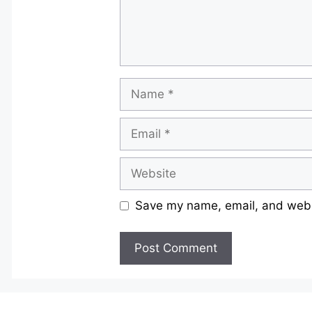
Name
Email
Website
Save my name, email, and websi