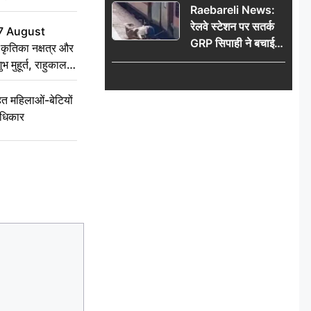
Raebareli News:
रेलवे स्टेशन पर सतर्क
7 August
GRP सिपाही ने बचाई
ृतिका नक्षत्र और
महिला की जान, चलती
ुभ मुहूर्त, राहुकाल
ट्रेन में चढ़ते समय हुआ
हादसा टला; घटना
 महिलाओं-बेटियों
CCTV में कैद
अधिकार