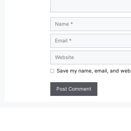
Name
Email
Website
Save my name, email, and websi