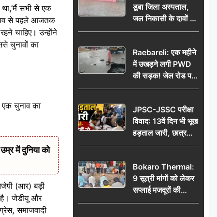
डूबा जिला अस्पताल,
था,’मैं सभी से एक
जल निकासी के दावों की
ुनाव से पहले आजतक
खुली पोल
रहने चाहिए। उन्होंने
से चुनावों का
Raebareli: एक महीने
में उखड़ने लगी PWD
की सड़क! जेल रोड पर
गड्ढे ने खोली निर्माण
गुणवत्ता की पोल, जांच
श, एक चुनाव का
JPSC-JSSC परीक्षा
की उठी मांग
विवाद: 13वें दिन भी भूख
हड़ताल जारी, छात्र
बोले- जांच नहीं तो
र में दुनिया को
आंदोलन और होगा तेज
Bokaro Thermal:
9 सूत्री मांगों को लेकर
लजेपी (आर) बड़ी
सप्लाई मजदूरों की
 है। जेडीयू और
हुंकार, 12 अगस्त के
ग्रेस, समाजवादी
प्रदर्शन की रणनीति बनी