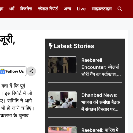
इम
धर्म
बिजनेस
स्पेशल रिपोर्ट
अन्य
Live
लाइफस्टाइल
जूरी,
Latest Stories
Raebareli
Encounter: ज्वेलर्स
Follow Us
चोरी गैंग का पर्दाफाश,
पुलिस मुठभेड़ में दो
ा दें कि पूर्व
बदमाश घायल, 12.80
 इस रिपोर्ट में जो
Dhanbad News:
किलो चांदी बरामद
िए। समिति ने आगे
भाजपा की समीक्षा बैठक
भी हो जाने चाहिए।
में संगठन विस्तार पर
 लोकसभा के चुनाव
मंथन, बीडीओ से
मिलकर सौंपा
Raebareli: बारिश में
जनसमस्याओं का विवरण