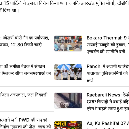
 15 पार्टियों ने इसका विरोध किया था। जबकि झारखंड मुक्ति मोर्चा, टीडीप
ीं दिया था।
ेलर्स चोरी गैंग का पर्दाफाश,
Bokaro Thermal: 9 सूत्
श घायल, 12.80 किलो चांदी
सप्लाई मजदूरों की हुंकार,
प्रदर्शन की रणनीति बनी
 समीक्षा बैठक में संगठन
Ranchi में अदाणी फाउंड
से मिलकर सौंपा जनसमस्याओं का
यातायात पुलिसकर्मियों क
छाते
बा जिला अस्पताल, जल निकासी
Raebareli News: रेलवे 
GRP सिपाही ने बचाई मह
ट्रेन में चढ़ते समय हुआ 
CCTV में कैद
ं उखड़ने लगी PWD की सड़क!
Aaj Ka Rashifal 07
िर्माण गुणवत्ता की पोल, जांच की