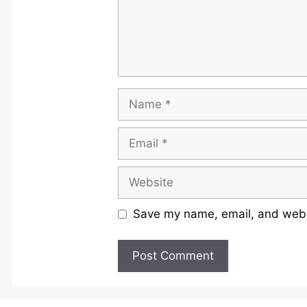
Name
Email
Website
Save my name, email, and websi