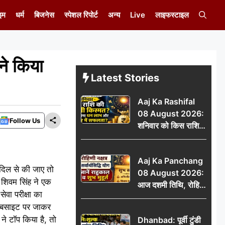
इम
धर्म
बिजनेस
स्पेशल रिपोर्ट
अन्य
Live
लाइफस्टाइल
 ने किया
Latest Stories
Aaj Ka Rashifal
08 August 2026:
Follow Us
शनिवार को किस राशि
की चमकेगी किस्मत,
किसे मिलेगा धन लाभ
Aaj Ka Panchang
और करियर में सफलता?
 दिल से की जाए तो
08 August 2026:
े शिवम सिंह ने एक
आज दशमी तिथि, रोहिणी
ेवा परीक्षा का
नक्षत्र और सर्वार्थसिद्धि
 वेबसाइट पर जाकर
योग, जानें राहुकाल व
े टॉप किया है, तो
Dhanbad: पूर्वी टुंडी
शुभ मुहूर्त