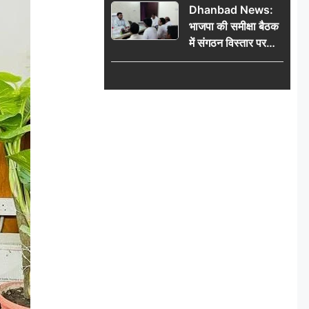
Dhanbad News:
किलो चांदी बरामद
भाजपा की समीक्षा बैठक
में संगठन विस्तार पर
मंथन, बीडीओ से
मिलकर सौंपा
जनसमस्याओं का विवरण