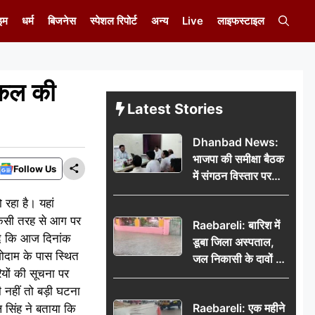
इम
धर्म
बिजनेस
स्पेशल रिपोर्ट
अन्य
Live
लाइफस्टाइल
मकल की
Latest Stories
Dhanbad News:
भाजपा की समीक्षा बैठक
Follow Us
में संगठन विस्तार पर
मंथन, बीडीओ से
रहा है। यहां
मिलकर सौंपा
किसी तरह से आग पर
Raebareli: बारिश में
जनसमस्याओं का विवरण
दे कि आज दिनांक
डूबा जिला अस्पताल,
ोदाम के पास स्थित
जल निकासी के दावों की
यों की सूचना पर
खुली पोल
 नहीं तो बड़ी घटना
Raebareli: एक महीने
सिंह ने बताया कि