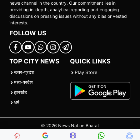
news channel in the country. Our commitment lies in
providing in-depth, analytical reporting and engaging
discussions on pressing issues without any bias or vested
interests.
FOLLOW US
TOP CITY NEWS
QUICK LINKS
उत्तर-प्रदेश
Play Store
मध्य-प्रदेश
झारखंड
धर्म
© 2026 News Nation Bharat
Home
|
About US
|
Contact Us
|
Policies
|
Terms and Conditions