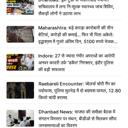
सचिवालय में लगा निःशुल्क स्वास्थ्य जांच शिविर,
सैकड़ों लोगों ने उठाया लाभ
Maharashtra: बड़े कपड़ा कारोबारी की तीन
बेटियां, करोड़ों की कमाई… फिर भी पिता अकेले:
वृद्धाश्रम में गुजरे अंतिम दिन, 5100 रुपये भेजकर
कहा– अंतिम संस्कार कर दीजिए हम नहीं आ पाएंगे
Indore: 27 से ज्यादा गंभीर अपराधों का आरोपी
अनवर कादरी उर्फ ‘डकैत’ गिरफ्तार, इंदौर पुलिस
की बड़ी सफलता
Raebareli Encounter: ज्वेलर्स चोरी गैंग का
पर्दाफाश, पुलिस मुठभेड़ में दो बदमाश घायल, 12.80
किलो चांदी बरामद
Dhanbad News: भाजपा की समीक्षा बैठक में
संगठन विस्तार पर मंथन, बीडीओ से मिलकर सौंपा
जनसमस्याओं का विवरण