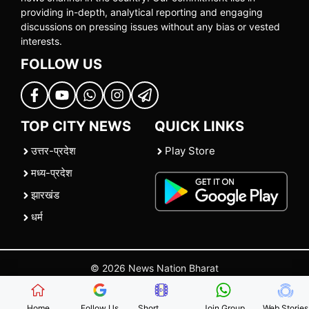
providing in-depth, analytical reporting and engaging
discussions on pressing issues without any bias or vested
interests.
FOLLOW US
TOP CITY NEWS
QUICK LINKS
उत्तर-प्रदेश
Play Store
मध्य-प्रदेश
झारखंड
धर्म
© 2026 News Nation Bharat
Home
|
About US
|
Contact Us
|
Policies
|
Terms and Conditions
Home
Follow Us
Short
Join Group
Web Stories