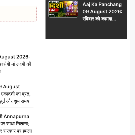
Aaj Ka Panchang
योग
09 August 2026:
रविवार को कामदा
एकादशी का व्रत, जानें
राहु काल, अभिजीत मुहूर्त
और शुभ समय
 August 2026:
सेगी मां लक्ष्मी की
ग
9 August
 एकादशी का व्रत,
ुहूर्त और शुभ समय
 मंत्री Annapurna
र साधा निशाना;
ेकर सरकार पर हमला