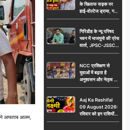
के खिलाफ सड़क पर
आभार
हाई-वोल्टेज ड्रामा, गर्दन
पर चाकू रख बोला- CM
को बुलाओ; Video
गिरिडीह के न्यू परिषद
वायरल
भवन में भाजयुमो की प्रेस
वार्ता, JPSC-JSSC
पेपर लीक के विरोध में
10 अगस्त को
NCC प्रशिक्षण से
विधानसभा घेराव का
युवाओं में बढ़ता है
ऐलान
अनुशासन और नेतृत्व का
गुण: डॉ. जी.एन. खान
Aaj Ka Rashifal
09 August 2026:
रविवार को इन राशियों
ादव ने आफताब आलम,
पर बरसेगी मां लक्ष्मी की
कृपा, धन लाभ के बनेंगे