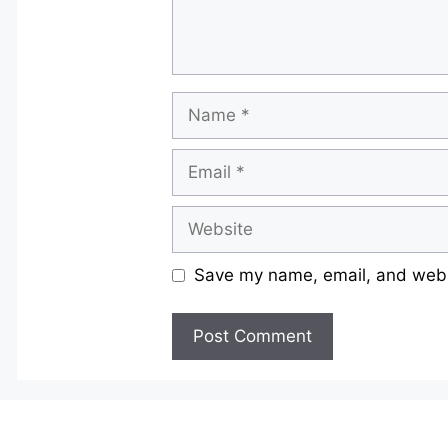
Name
Email
Website
Save my name, email, and websi