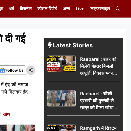
इम
धर्म
बिजनेस
स्पेशल रिपोर्ट
अन्य
Live
लाइफस्टाइल
ो दी गई
Latest Stories
Raebareli: शहर को
मिलेगी बेहतर बिजली
Follow Us
आपूर्ति, विकास भवन
परिसर में करोड़ों से
 में ईद की नमाज
बनेगा पावर प्लांट
से गले मिलकर ईद
Raebareli: चौकी
प्रभारी की मुस्तैदी से
छात्र को मिला खोया
गा साथ
बैग, जरूरी दस्तावेज
सुरक्षित पाकर छात्र ने
Ramgarh में सिस्टम
पुलिस टीम का जताया