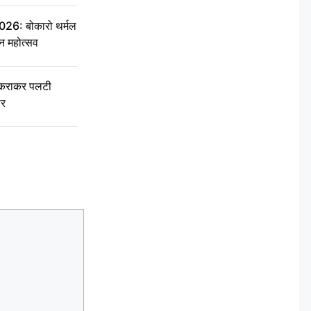
6: बोकारो थर्मल
वन महोत्सव
टकराकर पलटी
ार