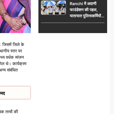
Ranchi में अदाणी
हुंकार, 12
फाउंडेशन की पहल,
अगस्त के
यातायात पुलिसकर्मियों
प्रदर्शन की
को वितरित किए गए छाते
रणनीति बनी
जिसमें जिले के
्थानीय स्तर पर
्य वर्धक व्यंजन
िल थे। कार्यक्रम
न्य संबंधित
ामद
षक तत्वों की