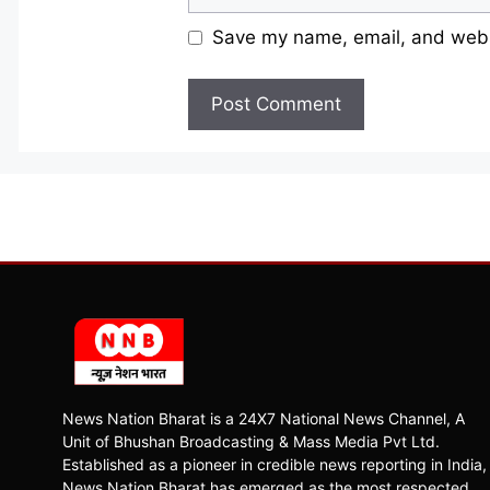
Save my name, email, and websi
News Nation Bharat is a 24X7 National News Channel, A
Unit of Bhushan Broadcasting & Mass Media Pvt Ltd.
Established as a pioneer in credible news reporting in India,
News Nation Bharat has emerged as the most respected