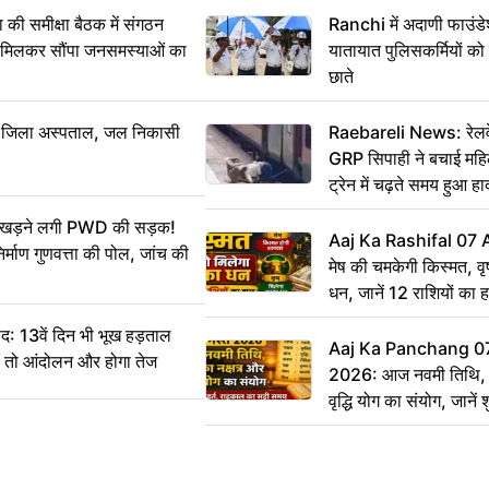
समीक्षा बैठक में संगठन
Ranchi में अदाणी फाउंड
े मिलकर सौंपा जनसमस्याओं का
यातायात पुलिसकर्मियों क
छाते
बा जिला अस्पताल, जल निकासी
Raebareli News: रेलवे 
GRP सिपाही ने बचाई मह
ट्रेन में चढ़ते समय हुआ 
CCTV में कैद
 उखड़ने लगी PWD की सड़क!
Aaj Ka Rashifal 07
र्माण गुणवत्ता की पोल, जांच की
मेष की चमकेगी किस्मत, व
धन, जानें 12 राशियों का 
: 13वें दिन भी भूख हड़ताल
Aaj Ka Panchang 0
ीं तो आंदोलन और होगा तेज
2026: आज नवमी तिथि, क
वृद्धि योग का संयोग, जानें श
का सही समय