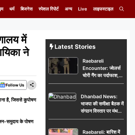
इम
धर्म
बिजनेस
स्पेशल रिपोर्ट
अन्य
Live
लाइफस्टाइल
ालय में
Latest Stories
ायिका ने
Raebareli
Encounter: ज्वेलर्स
चोरी गैंग का पर्दाफाश,
पुलिस मुठभेड़ में दो
Follow Us
बदमाश घायल, 12.80
Dhanbad News:
किलो चांदी बरामद
नाना है, जिससे कुपोषण
भाजपा की समीक्षा बैठक में
संगठन विस्तार पर मंथन,
बीडीओ से मिलकर सौंपा
े जन-समुदाय के पोषण
जनसमस्याओं का विवरण
Raebareli: बारिश में