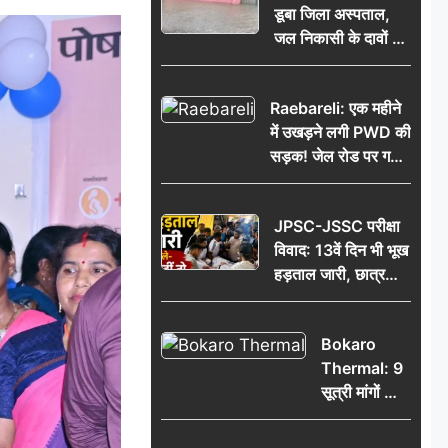
डूबा जिला अस्पताल,
जल निकासी के दावों की
खुली पोल
Raebareli: एक महीने
में उखड़ने लगी PWD की
सड़क! जेल रोड पर गड्ढे
ने खोली निर्माण गुणवत्ता
की पोल, जांच की उठी
JPSC-JSSC परीक्षा
मांग
विवाद: 13वें दिन भी भूख
हड़ताल जारी, छात्र
बोले- जांच नहीं तो
आंदोलन और होगा तेज
Bokaro
Thermal: 9
सूत्री मांगों को
लेकर सप्लाई
मजदूरों की