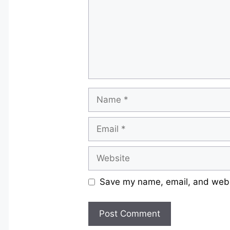
Name
Email
Website
Save my name, email, and websi