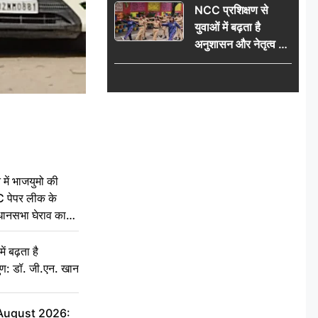
NCC प्रशिक्षण से
विधानसभा घेराव का
युवाओं में बढ़ता है
ऐलान
अनुशासन और नेतृत्व का
गुण: डॉ. जी.एन. खान
 में भाजयुमो की
C पेपर लीक के
िधानसभा घेराव का
ं बढ़ता है
ुण: डॉ. जी.एन. खान
 August 2026: