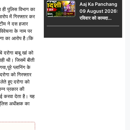
Aaj Ka Panchang
योग
भाग ही पुलिस विभाग का
09 August 2026:
रोप में गिरफ्तार कर
रविवार को कामदा
 टीम ने दस हजार
एकादशी का व्रत, जानें
 विवेचना के नाम पर
राहु काल, अभिजीत मुहूर्त
दरोगा का आरोप है।कि
और शुभ समय
े दरोगा बाबू खां को
 रही थी। जिसमें बीती
,पूरे प्लानिंग के
 दरोगा को गिरफ्तार
लेते हुए दरोगा को
िन्न प्रकार की
वाई करवा देता है। यह
 पुलिस अधीक्षक का