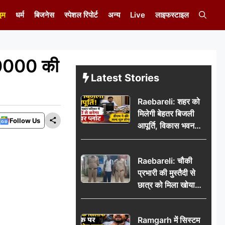
इम
धर्म
बिजनेस
स्पेशल रिपोर्ट
अन्य
Live
लाइफस्टाइल
₹10000 की
Latest Stories
Raebareli: शहर को
मिलेगी बेहतर बिजली
Follow Us
आपूर्ति, विकास भवन
परिसर में करोड़ों से
बनेगा पावर प्लांट
Raebareli: चौकी
प्रभारी की मुस्तैदी से
छात्र को मिला खोया
बैग, जरूरी दस्तावेज
सुरक्षित पाकर छात्र ने
Ramgarh में सिस्टम
पुलिस टीम का जताया