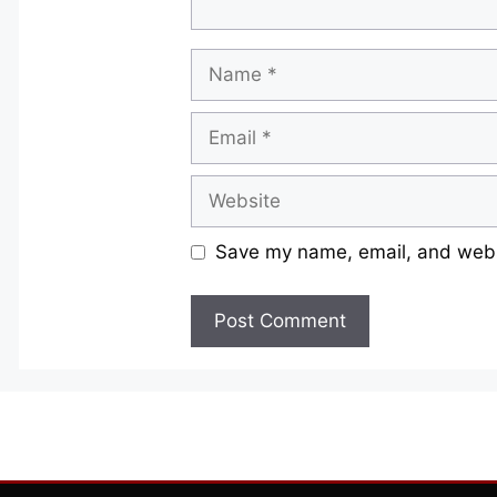
Name
Email
Website
Save my name, email, and websi