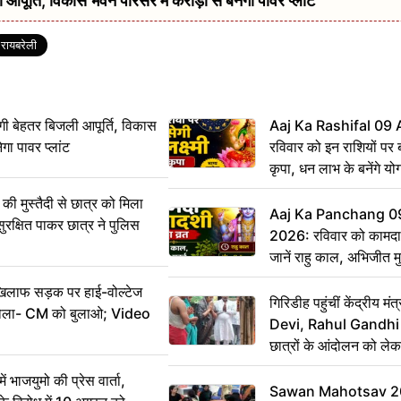
र्ति, विकास भवन परिसर में करोड़ों से बनेगा पावर प्लांट
रायबरेली
ी बेहतर बिजली आपूर्ति, विकास
Aaj Ka Rashifal 09
ेगा पावर प्लांट
रविवार को इन राशियों पर बर
कृपा, धन लाभ के बनेंगे यो
ी मुस्तैदी से छात्र को मिला
Aaj Ka Panchang 0
ुरक्षित पाकर छात्र ने पुलिस
2026: रविवार को कामदा
जानें राहु काल, अभिजीत म
िलाफ सड़क पर हाई-वोल्टेज
गिरिडीह पहुंचीं केंद्रीय
ख बोला- CM को बुलाओ; Video
Devi, Rahul Gandhi प
छात्रों के आंदोलन को ल
ं भाजयुमो की प्रेस वार्ता,
Sawan Mahotsav 202