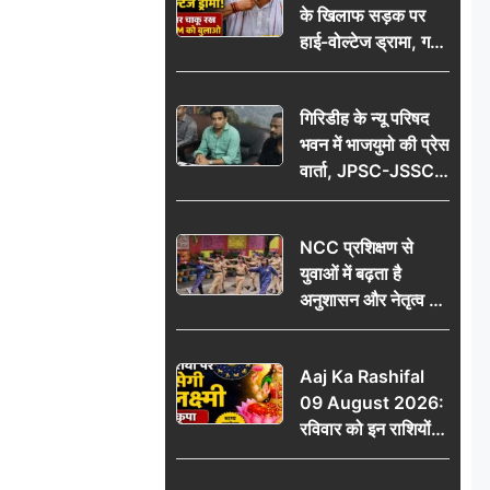
के खिलाफ सड़क पर
आभार
हाई-वोल्टेज ड्रामा, गर्दन
पर चाकू रख बोला- CM
को बुलाओ; Video
गिरिडीह के न्यू परिषद
वायरल
भवन में भाजयुमो की प्रेस
वार्ता, JPSC-JSSC
पेपर लीक के विरोध में
10 अगस्त को
NCC प्रशिक्षण से
विधानसभा घेराव का
युवाओं में बढ़ता है
ऐलान
अनुशासन और नेतृत्व का
गुण: डॉ. जी.एन. खान
Aaj Ka Rashifal
09 August 2026:
रविवार को इन राशियों
पर बरसेगी मां लक्ष्मी की
कृपा, धन लाभ के बनेंगे