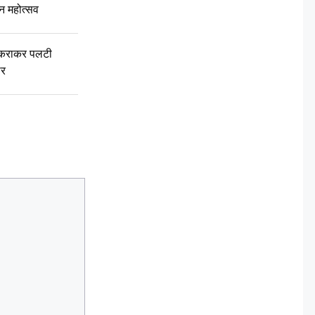
वन महोत्सव
टकराकर पलटी
ार