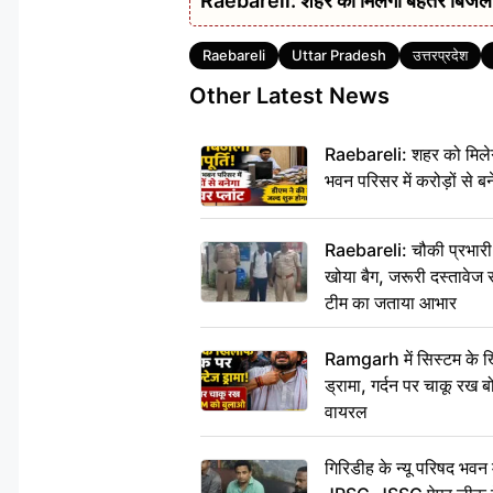
Raebareli: शहर को मिलेगी बेहतर बिजली आपू
Tags
Raebareli
Uttar Pradesh
उत्तरप्रदेश
Other Latest News
Raebareli: शहर को मिलेग
भवन परिसर में करोड़ों से बन
Raebareli: चौकी प्रभारी क
खोया बैग, जरूरी दस्तावेज स
टीम का जताया आभार
Ramgarh में सिस्टम के ख
ड्रामा, गर्दन पर चाकू र
वायरल
गिरिडीह के न्यू परिषद भवन मे