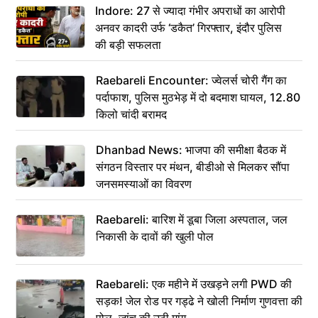
Indore: 27 से ज्यादा गंभीर अपराधों का आरोपी
अनवर कादरी उर्फ ‘डकैत’ गिरफ्तार, इंदौर पुलिस
की बड़ी सफलता
Raebareli Encounter: ज्वेलर्स चोरी गैंग का
पर्दाफाश, पुलिस मुठभेड़ में दो बदमाश घायल, 12.80
किलो चांदी बरामद
Dhanbad News: भाजपा की समीक्षा बैठक में
संगठन विस्तार पर मंथन, बीडीओ से मिलकर सौंपा
जनसमस्याओं का विवरण
Raebareli: बारिश में डूबा जिला अस्पताल, जल
निकासी के दावों की खुली पोल
Raebareli: एक महीने में उखड़ने लगी PWD की
सड़क! जेल रोड पर गड्ढे ने खोली निर्माण गुणवत्ता की
पोल, जांच की उठी मांग