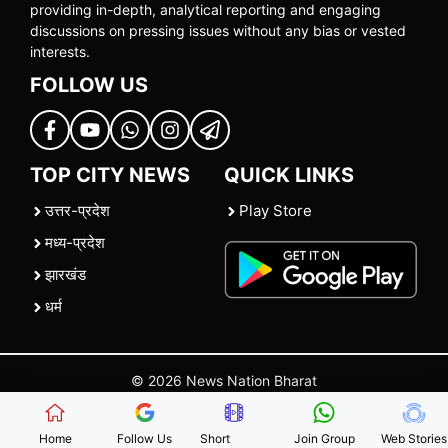
providing in-depth, analytical reporting and engaging
discussions on pressing issues without any bias or vested
interests.
FOLLOW US
TOP CITY NEWS
QUICK LINKS
उत्तर-प्रदेश
Play Store
मध्य-प्रदेश
झारखंड
धर्म
© 2026 News Nation Bharat
Home
|
About US
|
Contact Us
|
Policies
|
Terms and Conditions
Home
Follow Us
Short
Join Group
Web Stories