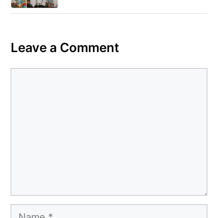
Leave a Comment
Comment
Name