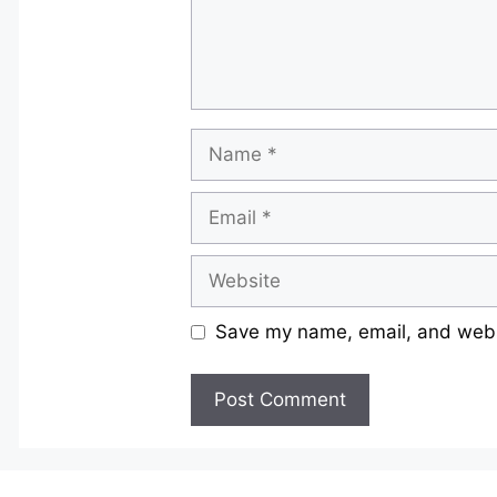
Name
Email
Website
Save my name, email, and websi