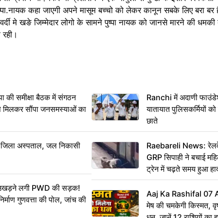
ुष्पा.नायक कहा जाएगी अपने मासूम बच्चो को लेकर कानून सबके लिए बरा बर है,
वर्दी मे खङे जिम्मेदार लोगो के सामने पुष्पा नायक को जानसे मारने की धमकी
ी रही।
 समीक्षा बैठक में संगठन
Ranchi में अदाणी फाउंड
से मिलकर सौंपा जनसमस्याओं का
यातायात पुलिसकर्मियों क
छाते
बा जिला अस्पताल, जल निकासी
Raebareli News: रेलवे 
GRP सिपाही ने बचाई मह
ट्रेन में चढ़ते समय हुआ 
CCTV में कैद
ं उखड़ने लगी PWD की सड़क!
Aaj Ka Rashifal 07
िर्माण गुणवत्ता की पोल, जांच की
मेष की चमकेगी किस्मत, व
धन, जानें 12 राशियों का 