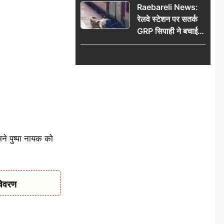
Raebareli News:
रेलवे स्टेशन पर सतर्क
GRP सिपाही ने बचाई
महिला की जान, चलती
ट्रेन में चढ़ते समय हुआ
हादसा टला; घटना
CCTV में कैद
ने पुष्पा नायक को
विवरण