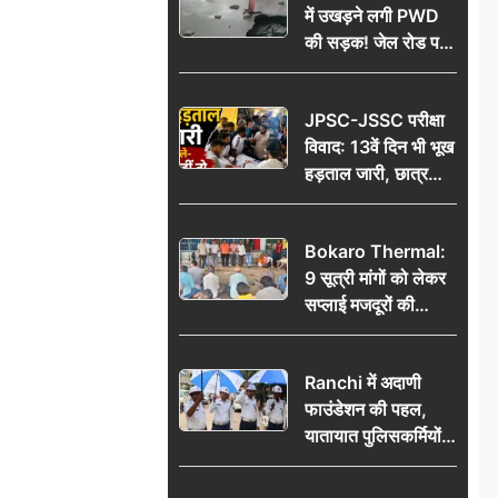
में उखड़ने लगी PWD
की सड़क! जेल रोड पर
गड्ढे ने खोली निर्माण
गुणवत्ता की पोल, जांच
JPSC-JSSC परीक्षा
की उठी मांग
विवाद: 13वें दिन भी भूख
हड़ताल जारी, छात्र
बोले- जांच नहीं तो
आंदोलन और होगा तेज
Bokaro Thermal:
9 सूत्री मांगों को लेकर
सप्लाई मजदूरों की
हुंकार, 12 अगस्त के
प्रदर्शन की रणनीति बनी
Ranchi में अदाणी
फाउंडेशन की पहल,
यातायात पुलिसकर्मियों
को वितरित किए गए छाते