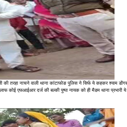
की तरहा नाचने वाली थाना कांटाफोङ पुलिस ने सिर्फ ये कहकर श्याम डोंगर
िलाफ कोई एफआईआर दर्ज की बल्की पुष्पा नायक को ही मैडम थाना प्रभारी ये