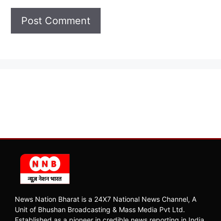
News Nation Bharat is a 24X7 National News Channel, A
Unit of Bhushan Broadcasting & Mass Media Pvt Ltd.
Established as a pioneer in credible news reporting in India,