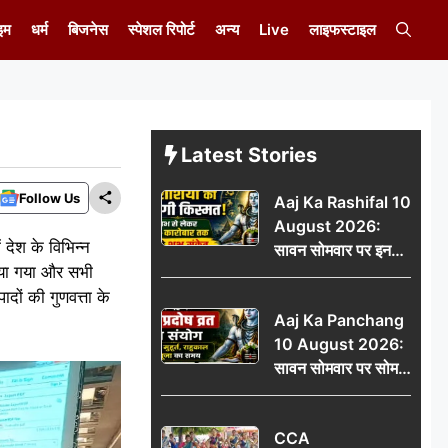
इम
धर्म
बिजनेस
स्पेशल रिपोर्ट
अन्य
Live
लाइफस्टाइल
Latest Stories
Follow Us
Aaj Ka Rashifal 10
August 2026:
ेश के विभिन्न
सावन सोमवार पर इन
 किया गया और सभी
राशियों की चमकेगी
दों की गुणवत्ता के
किस्मत, धन लाभ से
Aaj Ka Panchang
लेकर नौकरी-कारोबार
10 August 2026:
तक मिलेंगे शुभ संकेत
सावन सोमवार पर सोम
प्रदोष व्रत का संयोग,
जानें शुभ मुहूर्त, राहुकाल
CCA
और पूजा का समय