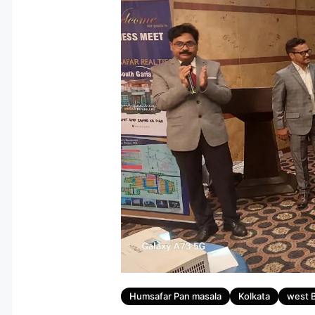
Tags
Humsafar Pan masala
Kolkata
west 