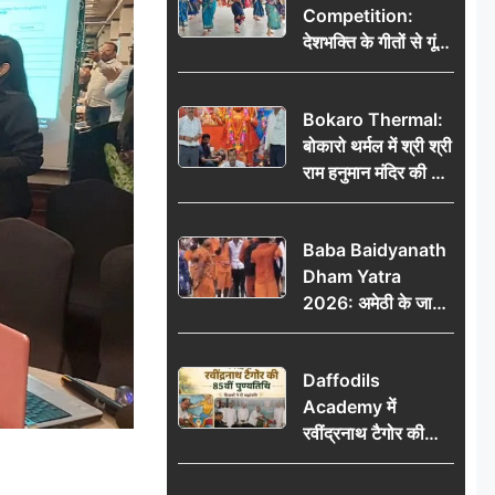
Competition:
देशभक्ति के गीतों से गूंजा
डीएवी कथारा, लोक
नृत्य और नृत्य-नाटिका ने
Bokaro Thermal:
बांधा समां
बोकारो थर्मल में श्री श्री
राम हनुमान मंदिर की नई
कमेटी गठित, बाबूलाल
गिरि फिर बने अध्यक्ष
Baba Baidyanath
Dham Yatra
2026: अमेठी के जायस
से बाबा बैद्यनाथ धाम के
लिए रवाना हुआ कांवरियों
Daffodils
का दूसरा जत्था
Academy में
रवींद्रनाथ टैगोर की
85वीं पुण्यतिथि मनाई
गई, शिक्षकों ने दी