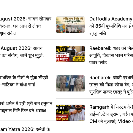
ugust 2026: सावन सोमवार
Daffodils Academy में 
किस्मत, धन लाभ से लेकर
की 85वीं पुण्यतिथि मनाई गई
शुभ संकेत
श्रद्धांजलि
 August 2026: सावन
Raebareli: शहर को मिल
ा संयोग, जानें शुभ मुहूर्त,
आपूर्ति, विकास भवन परिसर 
पावर प्लांट
ति के गीतों से गूंजा डीएवी
Raebareli: चौकी प्रभारी 
-नाटिका ने बांधा समां
छात्र को मिला खोया बैग, 
सुरक्षित पाकर छात्र ने प
आभार
र्मल में श्री श्री राम हनुमान
Ramgarh में सिस्टम के
ाबूलाल गिरि फिर बने अध्यक्ष
हाई-वोल्टेज ड्रामा, गर्दन
CM को बुलाओ; Video 
m Yatra 2026: अमेठी के