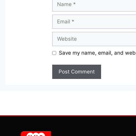
Name
Email
Website
Save my name, email, and websi