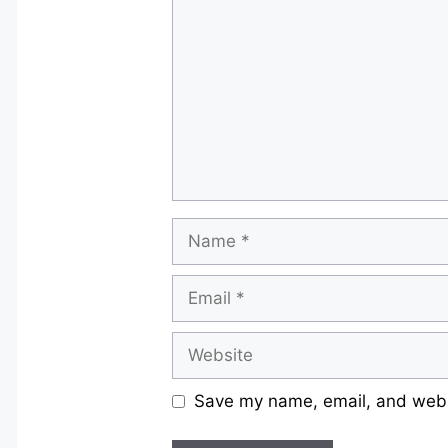
Name
Email
Website
Save my name, email, and websi