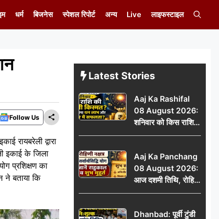
इम
धर्म
बिजनेस
स्पेशल रिपोर्ट
अन्य
Live
लाइफस्टाइल
िशन
Latest Stories
Aaj Ka Rashifal
08 August 2026:
Follow Us
शनिवार को किस राशि
की चमकेगी किस्मत,
इकाई रायबरेली द्वारा
किसे मिलेगा धन लाभ
ली इकाई के जिला
Aaj Ka Panchang
और करियर में सफलता?
 योग प्रशिक्षण का
08 August 2026:
न ने बताया कि
आज दशमी तिथि, रोहिणी
नक्षत्र और सर्वार्थसिद्धि
योग, जानें राहुकाल व
Dhanbad: पूर्वी टुंडी
शुभ मुहूर्त