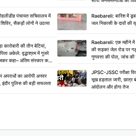
सौंपा जनसमस्याओं का वि
 मोहलीडीह पंचायत सचिवालय में
Raebareli: बारिश में डू
 शिविर, सैकड़ों लोगों ने उठाया
जल निकासी के दावों की ख
Raebareli: एक महीने म
कारोबारी की तीन बेटियां,
की सड़क! जेल रोड पर गड्ढ
ा अकेले: वृद्धाश्रम में गुजरे
गुणवत्ता की पोल, जांच की 
ेजकर कहा– अंतिम संस्कार कर
JPSC-JSSC परीक्षा विवा
भीर अपराधों का आरोपी अनवर
भूख हड़ताल जारी, छात्र बो
र, इंदौर पुलिस की बड़ी सफलता
आंदोलन और होगा तेज