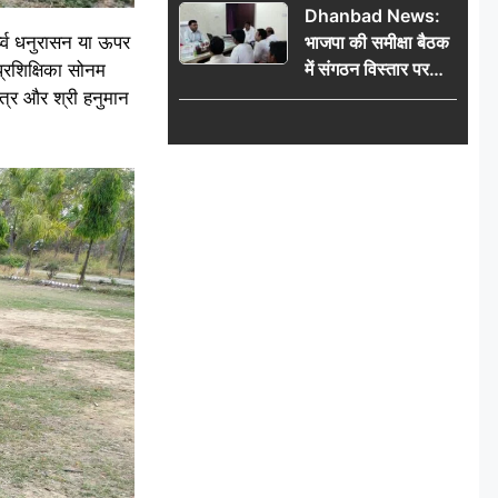
Dhanbad News:
किलो चांदी बरामद
्व धनुरासन या ऊपर
भाजपा की समीक्षा बैठक
में संगठन विस्तार पर
्रशिक्षिका सोनम
मंथन, बीडीओ से
मंत्र और श्री हनुमान
मिलकर सौंपा
जनसमस्याओं का विवरण