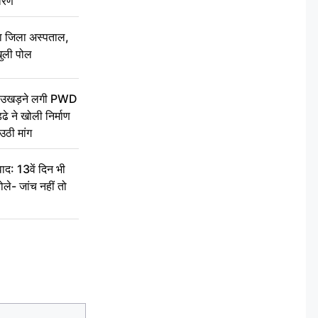
वरण
बा जिला अस्पताल,
ुली पोल
ें उखड़ने लगी PWD
े ने खोली निर्माण
उठी मांग
द: 13वें दिन भी
ले- जांच नहीं तो