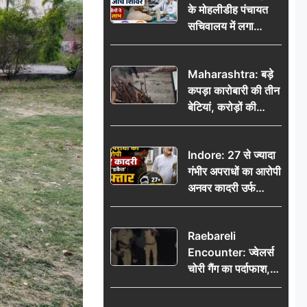
के मोहलीडीह पंचायत
सचिवालय में लगा
निःशुल्क स्वास्थ्य जांच
शिविर, सैकड़ों लोगों ने
Maharashtra: बड़े
उठाया लाभ
कपड़ा कारोबारी की तीन
बेटियां, करोड़ों की
कमाई… फिर भी पिता
अकेले: वृद्धाश्रम में गुजरे
Indore: 27 से ज्यादा
अंतिम दिन, 5100 रुपये
गंभीर अपराधों का आरोपी
भेजकर कहा– अंतिम
अनवर कादरी उर्फ
संस्कार कर दीजिए हम
‘डकैत’ गिरफ्तार, इंदौर
नहीं आ पाएंगे
पुलिस की बड़ी सफलता
Raebareli
Encounter: ज्वेलर्स
चोरी गैंग का पर्दाफाश,
पुलिस मुठभेड़ में दो
बदमाश घायल, 12.80