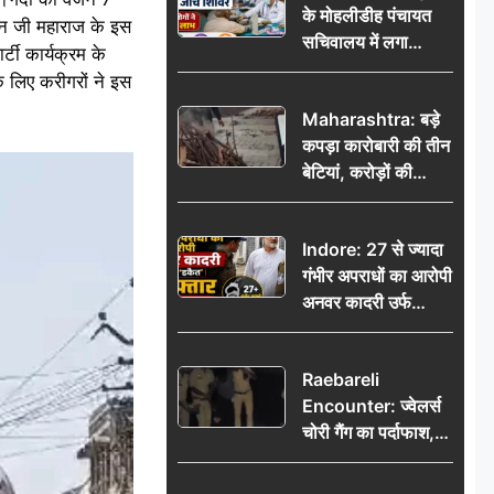
के मोहलीडीह पंचायत
मान जी महाराज के इस
सचिवालय में लगा
्टी कार्यक्रम के
निःशुल्क स्वास्थ्य जांच
के लिए करीगरों ने इस
शिविर, सैकड़ों लोगों ने
Maharashtra: बड़े
उठाया लाभ
कपड़ा कारोबारी की तीन
बेटियां, करोड़ों की
कमाई… फिर भी पिता
अकेले: वृद्धाश्रम में गुजरे
Indore: 27 से ज्यादा
अंतिम दिन, 5100 रुपये
गंभीर अपराधों का आरोपी
भेजकर कहा– अंतिम
अनवर कादरी उर्फ
संस्कार कर दीजिए हम
‘डकैत’ गिरफ्तार, इंदौर
नहीं आ पाएंगे
पुलिस की बड़ी सफलता
Raebareli
Encounter: ज्वेलर्स
चोरी गैंग का पर्दाफाश,
पुलिस मुठभेड़ में दो
बदमाश घायल, 12.80