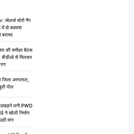
वेलर्स चोरी गैंग
 में दो बदमाश
ी बरामद
की समीक्षा बैठक
थन, बीडीओ से मिलकर
वरण
बा जिला अस्पताल,
ुली पोल
ें उखड़ने लगी PWD
े ने खोली निर्माण
उठी मांग