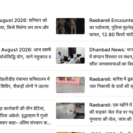
ugust 2026: शनिवार को
Raebareli Encounter: ज्
मत, किसे मिलेगा धन लाभ और
का पर्दाफाश, पुलिस मुठभेड़
घायल, 12.80 किलो चांद
 August 2026: आज दशमी
Dhanbad News: भाजपा 
वार्थसिद्धि योग, जानें राहुकाल व
में संगठन विस्तार पर मं
सौंपा जनसमस्याओं का वि
 मोहलीडीह पंचायत सचिवालय में
Raebareli: बारिश में डू
 शिविर, सैकड़ों लोगों ने उठाया
जल निकासी के दावों की ख
Raebareli: एक महीने म
कारोबारी की तीन बेटियां,
की सड़क! जेल रोड पर गड्ढ
ा अकेले: वृद्धाश्रम में गुजरे
गुणवत्ता की पोल, जांच की 
ेजकर कहा– अंतिम संस्कार कर