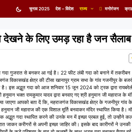
चुनाव 2025
देश – विदेश
राज्य
मनोरंजन
क्रा
देखने के लिए उमड़ रहा है जन सैलाब
ान गदा गुजरात से बनकर आ गई है। 22 फीट लंबी गदा को बनाने में तकरीबन
ंज विकासखंड क्षेत्र की टीसा खानापुर ग्राम सभा के गांव गजनीपुर के बजर
या है। इस अद्भुत गदा को आज शनिवार 15 जून 2024 को ट्रक द्वारा रायबरेली
ी हनुमान भक्त रामकुमार यादव द्वारा बनवाए गए श्री हनुमान जी महाराज के मं
ा जाएगा आपको बता दें कि, महराजगंज विकासखंड क्षेत्र के गजनीपुर गांव क
न हनुमान जी महाराज की एक विशाल मूर्ति बनवाकर मंदिर स्थापित किया है। मंद
एक अद्भुत गदा स्थापित करने की उनके मन में इच्छा प्रबल हुई, तो उन्होंने
ुजरात जाकर करीगरों से अपनी इच्छा जाहिर की। इसके बाद कारीगरों ने उनक
ीगरों के कड़े परिश्रम के बाद दो कलशों के साथ अद्भुत गदा बनाकर तैयार 