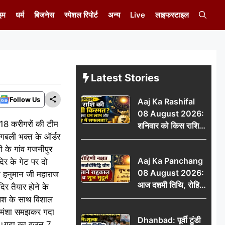
इम
धर्म
बिजनेस
स्पेशल रिपोर्ट
अन्य
Live
लाइफस्टाइल
Latest Stories
Follow Us
Aaj Ka Rashifal
08 August 2026:
 18 करीगरों की टीम
शनिवार को किस राशि
ंगबली भक्त के ऑर्डर
की चमकेगी किस्मत,
 के गांव गजनीपुर
किसे मिलेगा धन लाभ
Aaj Ka Panchang
दिर के गेट पर दो
और करियर में सफलता?
08 August 2026:
े हनुमान जी महाराज
आज दशमी तिथि, रोहिणी
िर तैयार होने के
नक्षत्र और सर्वार्थसिद्धि
 कलश के साथ विशाल
योग, जानें राहुकाल व
ी मंशा समझकर गदा
Dhanbad: पूर्वी टुंडी
शुभ मुहूर्त
हुई।गदा का वजन 7