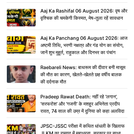
Aaj Ka Rashifal 06 August 2026: वृष और
वृश्चिक की चमकेगी किस्मत, मेष-तुला रहें सावधान
Aaj Ka Panchang 06 August 2026: आज
अष्टमी तिथि, भरणी नक्षत्र और गंड योग का संयोग,
जानें शुभ मुहूर्त, राहुकाल और दिनभर का पंचांग
Raebareli News: बाथरूम की दीवार बनी मासूम
की मौत का कारण, खेलते-खेलते छह वर्षीय बालक
की दर्दनाक मौत
Pradeep Rawat Death: नहीं रहे ‘लगान’,
‘सरफरोश’ और ‘गजनी’ के मशहूर अभिनेता प्रदीप
रावत, 74 साल की उम्र में दुनिया को कहा अलविदा
JPSC-JSSC परीक्षा में कथित धांधली के खिलाफ
JLKM का रामगढ़ में महाधरना, सरकार पर साधा