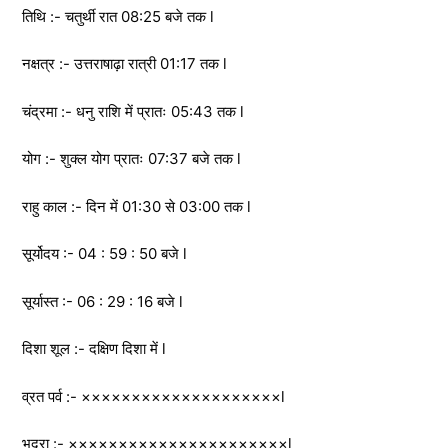
तिथि :- चतुर्थी रात 08:25 बजे तक l
नक्षत्र :- उत्तराषाढ़ा रात्री 01:17 तक l
चंद्रमा :- धनु राशि में प्रातः 05:43 तक l
योग :- शुक्ल योग प्रातः 07:37 बजे तक l
राहु काल :- दिन में 01:30 से 03:00 तक l
सूर्योदय :- 04 : 59 : 50 बजे l
सूर्यास्त :- 06 : 29 : 16 बजे l
दिशा शूल :- दक्षिण दिशा में l
व्रत पर्व :- ××××××××××××××××××××l
भद्रा :- ××××××××××××××××××××××l